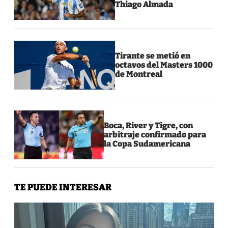
Thiago Almada
Tirante se metió en
octavos del Masters 1000
de Montreal
Boca, River y Tigre, con
arbitraje confirmado para
la Copa Sudamericana
TE PUEDE INTERESAR