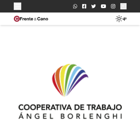
Buscar:
4º