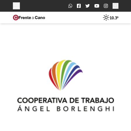
Buscar:
10.3º