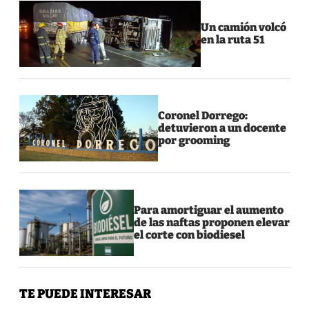
Un camión volcó
en la ruta 51
Coronel Dorrego:
detuvieron a un docente
por grooming
Para amortiguar el aumento
de las naftas proponen elevar
el corte con biodiesel
TE PUEDE INTERESAR