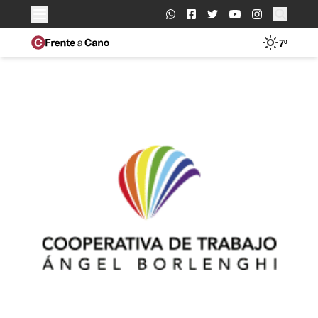
Buscar:
7º