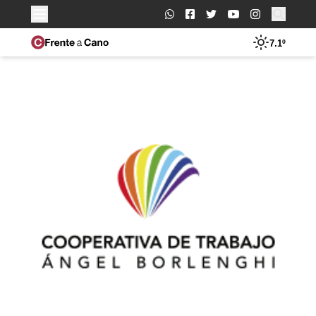
Buscar:
7.1º