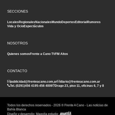
SECCIONES
Locales
Regionales
Nacionales
Mundo
Deportes
Editorial
Rumores
Vida y Ocio
Espectáculos
NOSOTROS
Quienes somos
Frente a Cano TV
FM Altos
CONTACTO
publicidad@frenteacano.com.ar
diario@frenteacano.com.ar
Tel. (0291)
456 4195
-
456 4006
Drago 23, piso 11, oficinas 6, 7 y 8
Todos los derechos reservados -
2026
® Frente A Cano - Las noticias de
Bahía Blanca
Diseño y desarrollo:
Magolla estudio