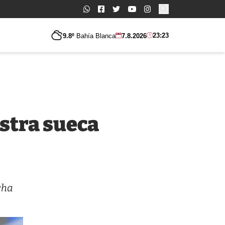
Buscar:
23:23
9.8º
Bahía Blanca
7.8.2026
istra sueca
cha