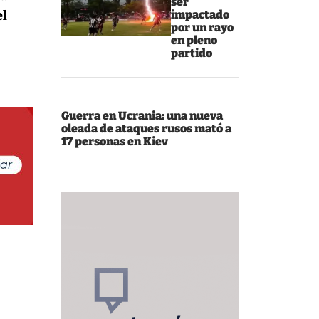
ser
el
impactado
por un rayo
en pleno
partido
Guerra en Ucrania: una nueva
oleada de ataques rusos mató a
17 personas en Kiev