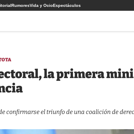
torial
Rumores
Vida y Ocio
Espectáculos
TOTA
lectoral, la primera min
ncia
 confirmarse el triunfo de una coalición de dere