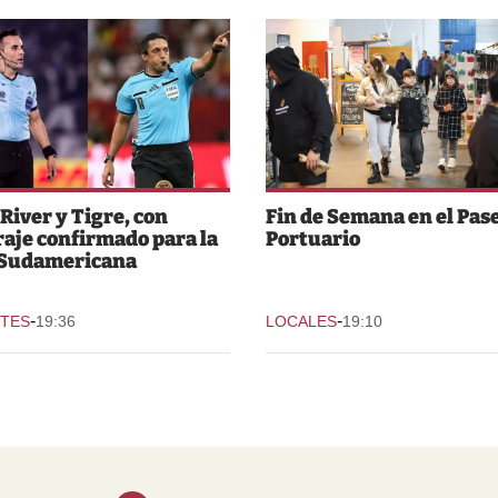
 River y Tigre, con
Fin de Semana en el Pas
raje confirmado para la
Portuario
 Sudamericana
-
-
TES
19:36
LOCALES
19:10