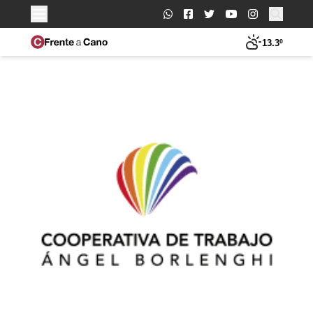
Buscar:
13.3º