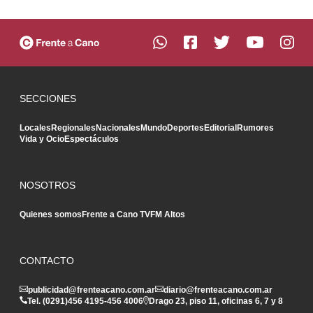
SECCIONES
Locales
Regionales
Nacionales
Mundo
Deportes
Editorial
Rumores
Vida y Ocio
Espectáculos
NOSOTROS
Quienes somos
Frente a Cano TV
FM Altos
CONTACTO
publicidad@frenteacano.com.ar
diario@frenteacano.com.ar
Tel. (0291)
456 4195
-
456 4006
Drago 23, piso 11, oficinas 6, 7 y 8