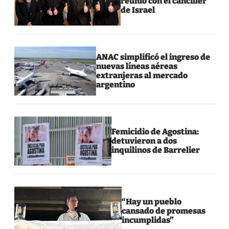
reunió con el canciller
de Israel
ANAC simplificó el ingreso de
nuevas líneas aéreas
extranjeras al mercado
argentino
Femicidio de Agostina:
detuvieron a dos
inquilinos de Barrelier
“Hay un pueblo
cansado de promesas
incumplidas”