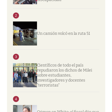
2
Un camión volcó en la ruta 51
3
Científicos de todo el país
repudiaron los dichos de Milei
sobre estudiantes,
investigadores y docentes
“terroristas”
4
Crimen en White: el fiscal dijo que