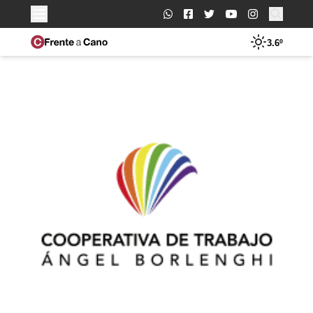
Buscar:
3.6º