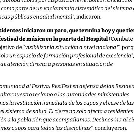
probándolas por disposición en el Boletín Oficial. Por 
 como parte de un vaciamiento sistemático del sistema
íticas públicas en salud mental
”, indicaron.
esidentes iniciaron un paro, que termina hoy y que ti
festival de música en la puerta del Hospital
(Combate
jetivo de “
visibilizar la situación a nivel nacional”
, por
solo un espacio de formación profesional de excelencia
”
 de atención directa a personas en situación de
omunidad al Festival ResiFest en defensa de las Reside
esaltar nuestro reclamo a las autoridades ministeriales
os la restitución inmediata de los cupos y el cese de la
 el sistema de salud. El cierre no solo afecta a residentes
ién a la población que acompañamos. Decimos ‘no’ al ci
gimos cupos para todas las disciplinas
”, concluyeron.