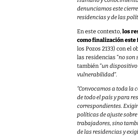
Humano y Conocimiento, a
denunciamos este cierre
residencias y de las pol
En este contexto,
los r
como finalización este 
los Pozos 2133) con el ob
las residencias “
no son 
también “
un
dispositivo
vulnerabilidad”
.
“Convocamos a toda la c
de todo el país y para r
correspondientes. Exigim
políticas de ajuste sobre
trabajadores, sino tamb
de las residencias y exi