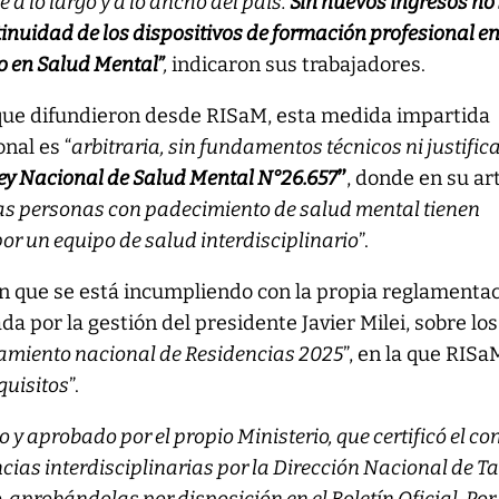
a lo largo y a lo ancho del país.
Sin nuevos ingresos no
inuidad de los dispositivos de formación profesional e
io en Salud Mental”
,
indicaron sus trabajadores.
ue difundieron desde RISaM, esta medida impartida
nal es “
arbitraria, sin fundamentos técnicos ni justific
Ley Nacional de Salud Mental N°26.657
”
, donde en su ar
as personas con padecimiento de salud mental tienen
por un equipo de salud interdisciplinario
”.
 que se está incumpliendo con la propia reglamenta
da por la gestión del presidente Javier Milei, sobre los
ciamiento nacional de Residencias 2025
”, en la que RISa
quisitos
”.
 y aprobado por el propio Ministerio, que certificó el co
ncias interdisciplinarias por la Dirección Nacional de T