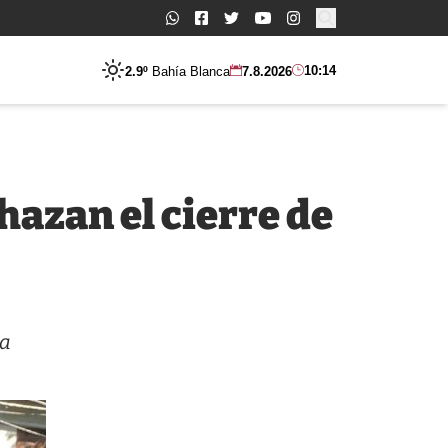
Buscar:
10:14
2.9º
Bahía Blanca
7.8.2026
azan el cierre de
la