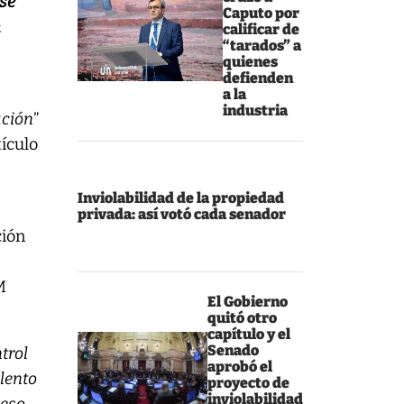
 se
Caputo por
n
calificar de
“tarados” a
quienes
defienden
a la
industria
ación
”
tículo
Inviolabilidad de la propiedad
privada: así votó cada senador
ción
M
El Gobierno
quitó otro
capítulo y el
Senado
ntrol
aprobó el
alento
proyecto de
inviolabilidad