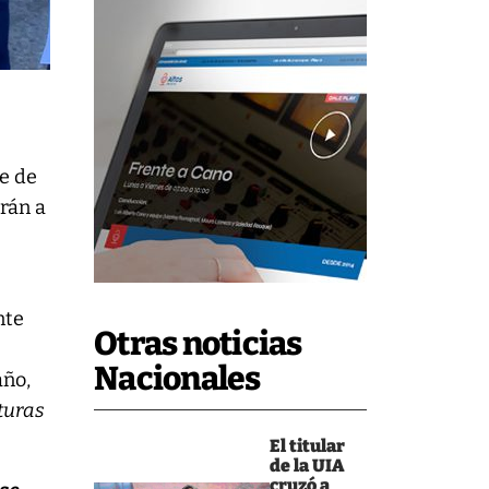
re de
arán a
nte
Otras noticias
Nacionales
año,
aturas
El titular
de la UIA
cruzó a