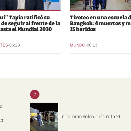
ui” Tapia ratificó su
Tiroteo en una escuela 
 de seguir al frente de la
Bangkok: 4 muertos y m
asta el Mundial 2030
15 heridos
-
-
TES
06:23
MUNDO
06:13
2
e
Un camión volcó en la ruta 51
on