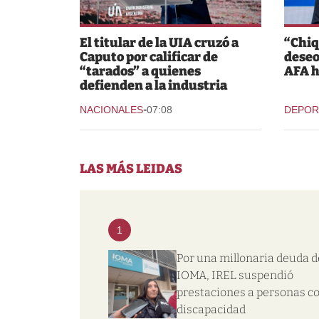
El titular de la UIA cruzó a
“Chiq
Caputo por calificar de
deseo
“tarados” a quienes
AFA h
defienden a la industria
-
NACIONALES
07:08
DEPOR
LAS MÁS LEIDAS
1
Por una millonaria deuda d
IOMA, IREL suspendió
prestaciones a personas c
discapacidad