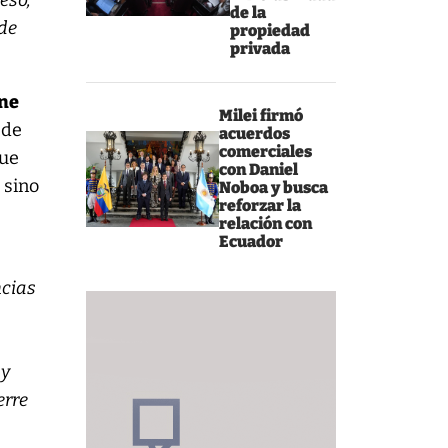
eso,
de la
 de
propiedad
privada
ene
Milei firmó
 de
acuerdos
comerciales
que
con Daniel
, sino
Noboa y busca
reforzar la
relación con
Ecuador
ncias
s
 y
erre