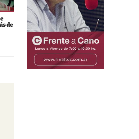
de
ás de