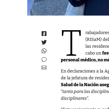
T
rabajadores
(RISaM) del
las residenc
cabo un
fes
personal médico, no mé
En declaraciones a la A
de la jefatura de resid
Salud de la Nación aseg
“
tanto para las discipli
disciplinares
”.