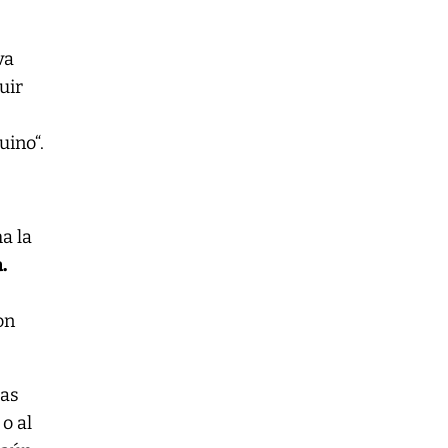
va
uir
uino“.
a la
.
on
tas
o al