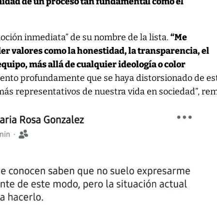
midad de un proceso tan fundamental como el
moción inmediata” de su nombre de la lista.
“Me
er valores como la honestidad, la transparencia, el
equipo, más allá de cualquier ideología o color
mento profundamente que se haya distorsionado de es
más representativos de nuestra vida en sociedad”, re