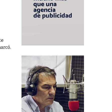
te
marcó.