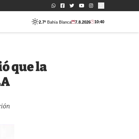
Buscar:
10:40
2.7º
Bahía Blanca
7.8.2026
ó que la
LA
ción