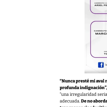
“Nunca presté mi aval n
profunda indignación”
“una irregularidad seri
adecuada.
De no aborda