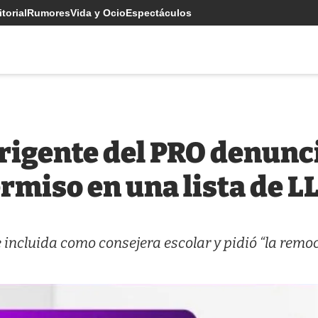
torial
Rumores
Vida y Ocio
Espectáculos
rigente del PRO denunci
rmiso en una lista de L
incluida como consejera escolar y pidió “la remo