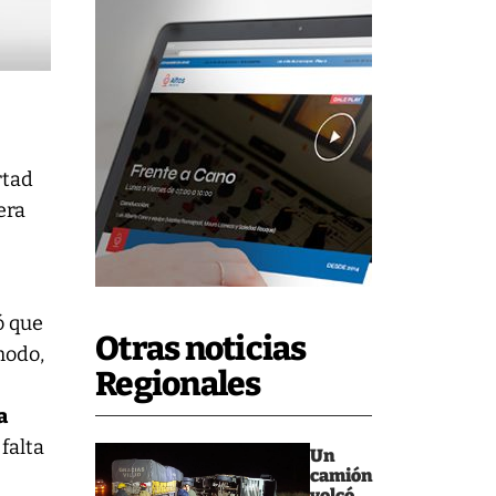
rtad
era
ó que
Otras noticias
modo,
Regionales
a
 falta
Un
camión
volcó