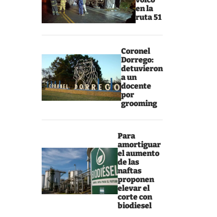
en la
ruta 51
Coronel
Dorrego:
detuvieron
a un
docente
por
grooming
Para
amortiguar
el aumento
de las
naftas
proponen
elevar el
corte con
biodiesel