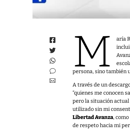
M
aría 
inclu
Avanz
escol
persona, sino también u
A través de un descargo 
“quienes me conocen s
pero la situación actual
utilizado sin mi consent
Libertad Avanza
, como
de respeto hacia mi per