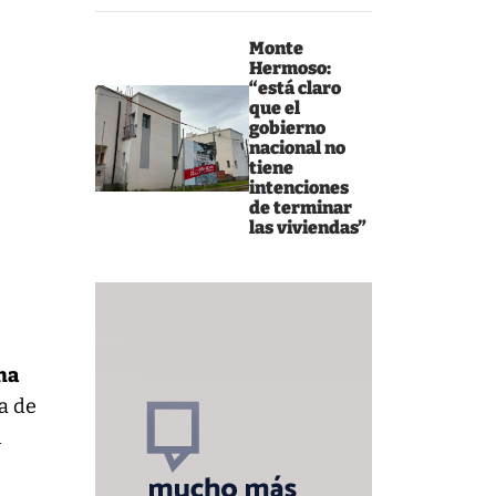
Monte
Hermoso:
“está claro
que el
gobierno
nacional no
tiene
intenciones
de terminar
las viviendas”
una
ta de
n