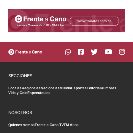
SECCIONES
Locales
Regionales
Nacionales
Mundo
Deportes
Editorial
Rumores
Vida y Ocio
Espectáculos
NOSOTROS
Quienes somos
Frente a Cano TV
FM Altos