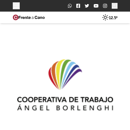
Buscar:
12.5º