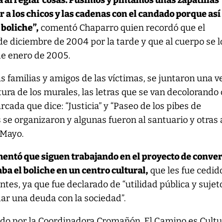
 arreglar cosas. Pusimos y pintamos unas zapatillas
 a los chicos y las cadenas con el candado porque así
 boliche”,
comentó Chaparro quien recordó que el
 de diciembre de 2004 por la tarde y que al cuerpo se l
de enero de 2005.
as familias y amigos de las víctimas, se juntaron una v
tura de los murales, las letras que se van decolorando
arcada que dice: “Justicia” y “Paseo de los pibes de
 se organizaron y algunas fueron al santuario y otras 
e Mayo.
ntó que siguen trabajando en el proyecto de convert
ba el boliche en un centro cultural,
que les fue cedid
entes, ya que fue declarado de “utilidad pública y sujet
dar una deuda con la sociedad”.
ado por la Coordinadora Cromañón, El Camino es Cultu