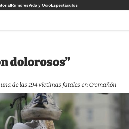
torial
Rumores
Vida y Ocio
Espectáculos
on dolorosos”
 una de las 194 víctimas fatales en Cromañón