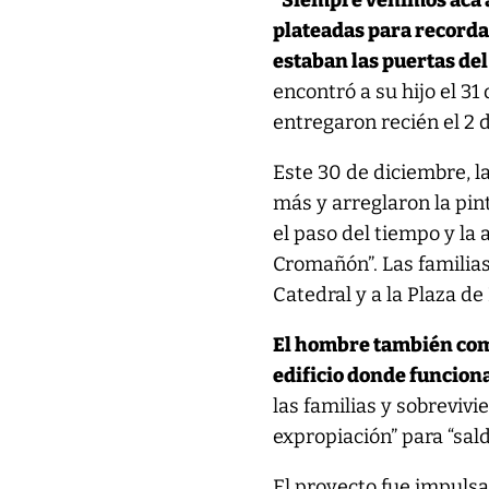
“Siempre venimos acá a
plateadas para recordar
estaban las puertas del
encontró a su hijo el 31
entregaron recién el 2 
Este 30 de diciembre, l
más y arreglaron la pin
el paso del tiempo y la 
Cromañón”. Las familias
Catedral y a la Plaza d
El hombre también come
edificio donde funciona
las familias y sobrevivi
expropiación” para “sal
El proyecto fue impuls