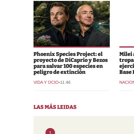
Phoenix Species Project: el
Milei
proyecto de DiCaprio y Bezos
tropa
para salvar 100 especies en
ejerc
peligro de extinción
Base 
-
VIDA Y OCIO
11:46
NACIO
LAS MÁS LEIDAS
1