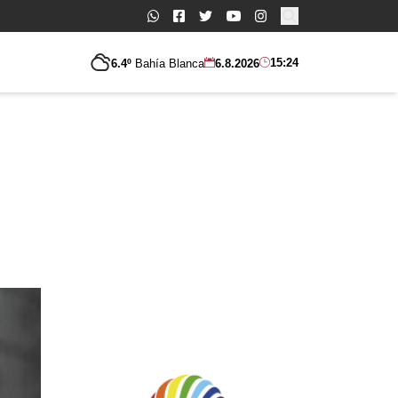
Buscar:
15:24
6.4º
Bahía Blanca
6.8.2026