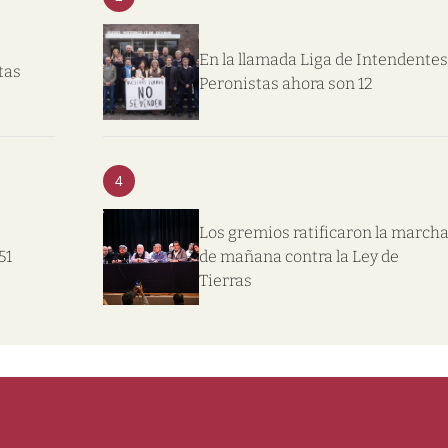
En la llamada Liga de Intendentes
tas
Peronistas ahora son 12
4
Los gremios ratificaron la march
51
de mañana contra la Ley de
Tierras