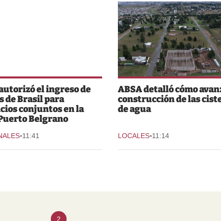
 autorizó el ingreso de
ABSA detalló cómo avanz
s de Brasil para
construcción de las cist
icios conjuntos en la
de agua
Puerto Belgrano
-
-
NALES
11:41
LOCALES
11:14
2