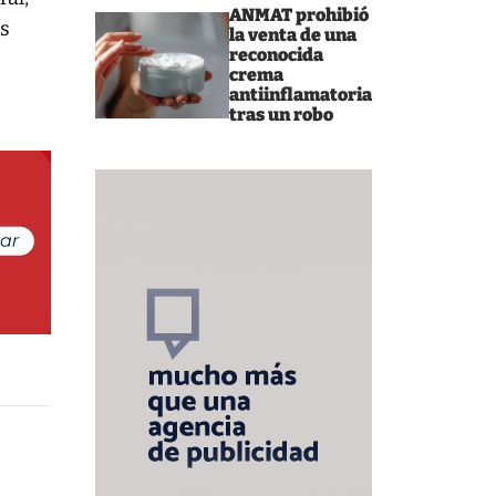
ANMAT prohibió
os
la venta de una
reconocida
crema
antiinflamatoria
tras un robo