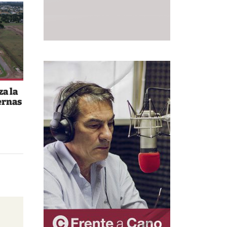
a la
ernas