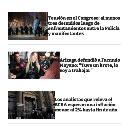
Tensión en el Congreso: al menos
tres detenidos luego de
enfrentamientos entre la Policía
y manifestantes
Arizaga defendió a Facundo
Moyano: “Tuve un brote, lo
voy a trabajar”
Los analistas que releva el
BCRA esperan una inflación
menor al 2% hasta fin de año