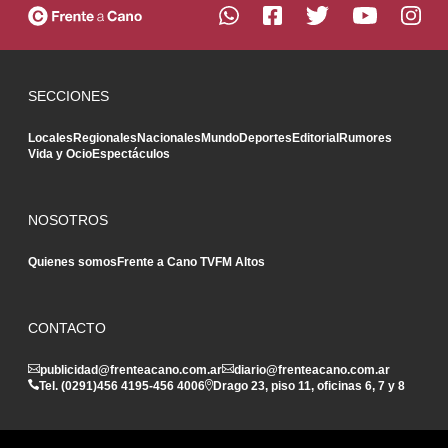
SECCIONES
Locales
Regionales
Nacionales
Mundo
Deportes
Editorial
Rumores
Vida y Ocio
Espectáculos
NOSOTROS
Quienes somos
Frente a Cano TV
FM Altos
CONTACTO
publicidad@frenteacano.com.ar
diario@frenteacano.com.ar
Tel. (0291)
456 4195
-
456 4006
Drago 23, piso 11, oficinas 6, 7 y 8