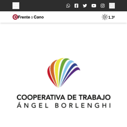
Buscar:
1.3º