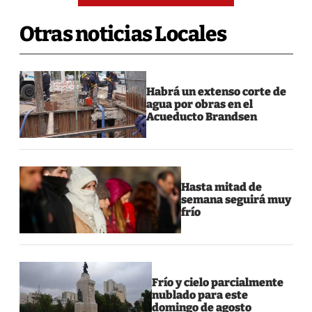
Otras noticias Locales
Habrá un extenso corte de
agua por obras en el
Acueducto Brandsen
Hasta mitad de
semana seguirá muy
frío
Frío y cielo parcialmente
nublado para este
domingo de agosto