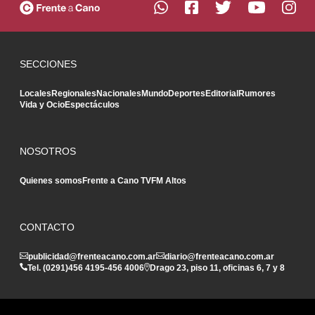
SECCIONES
Locales
Regionales
Nacionales
Mundo
Deportes
Editorial
Rumores
Vida y Ocio
Espectáculos
NOSOTROS
Quienes somos
Frente a Cano TV
FM Altos
CONTACTO
publicidad@frenteacano.com.ar
diario@frenteacano.com.ar
Tel. (0291)
456 4195
-
456 4006
Drago 23, piso 11, oficinas 6, 7 y 8