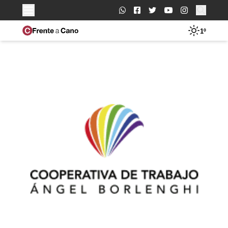
Buscar:
1º