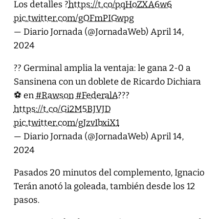
Los detalles ?
https://t.co/pqHoZXA6w6
pic.twitter.com/gOFmPIGwpg
— Diario Jornada (@JornadaWeb)
April 14,
2024
?? Germinal amplia la ventaja: le gana 2-0 a
Sansinena con un doblete de Ricardo Dichiara
⚽️ en
#Rawson
#FederalA
???
https://t.co/Gi2M5BJVJD
pic.twitter.com/gJzvIbxiX1
— Diario Jornada (@JornadaWeb)
April 14,
2024
Pasados 20 minutos del complemento, Ignacio
Terán anotó la goleada, también desde los 12
pasos.