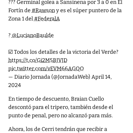
??? Germinal golea a Sansinena por 3 a 0 en El
Fortín de
#Rawson
y es el súper puntero de la
Zona 1 del
#FederalA
?
@LucianoBaulde
☑️ Todos los detalles de la victoria del Verde?
https://t.co/Gi2M5BJVJD
pic.twitter.com/vEVM66AGQO
— Diario Jornada (@JornadaWeb)
April 14,
2024
En tiempo de descuento, Braian Cuello
descontó para el tripero, también desde el
punto de penal, pero no alcanzó para más.
Ahora, los de Cerri tendrán que recibir a