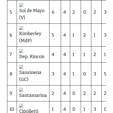
Sol de Mayo
5
6
4
2
0
2
3
(V)
Kimberley
6
5
4
1
2
1
3
(MdP)
7
4
4
1
1
2
1
Dep. Rincon
Sansinena
8
3
4
1
0
3
5
(GC)
9
2
4
0
2
2
2
Santamarina
10
1
4
0
1
3
0
Cipolletti