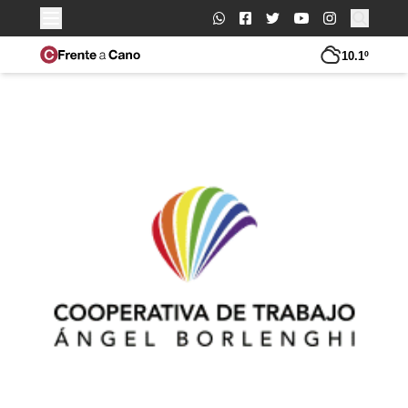
Buscar:
10.1º