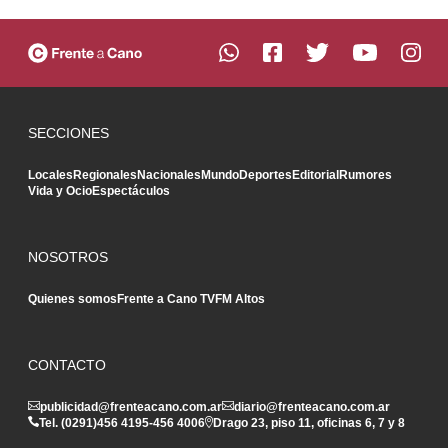
SECCIONES
Locales
Regionales
Nacionales
Mundo
Deportes
Editorial
Rumores
Vida y Ocio
Espectáculos
NOSOTROS
Quienes somos
Frente a Cano TV
FM Altos
CONTACTO
publicidad@frenteacano.com.ar
diario@frenteacano.com.ar
Tel. (0291)
456 4195
-
456 4006
Drago 23, piso 11, oficinas 6, 7 y 8