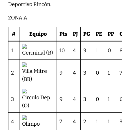
Deportivo Rincón.
ZONA A
#
Equipo
Pts
PJ
PG
PE
PP
GF
1
10
4
3
1
0
8
Germinal (R)
Villa Mitre
2
9
4
3
0
1
7
(BB)
Circulo Dep.
3
9
4
3
0
1
6
(O)
4
7
4
2
1
1
3
Olimpo