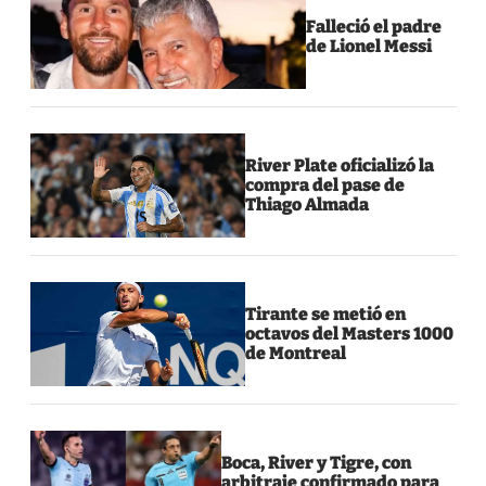
Falleció el padre
de Lionel Messi
River Plate oficializó la
compra del pase de
Thiago Almada
Tirante se metió en
octavos del Masters 1000
de Montreal
Boca, River y Tigre, con
arbitraje confirmado para