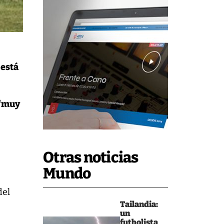
 está
 “muy
Otras noticias
Mundo
del
Tailandia:
un
futbolista