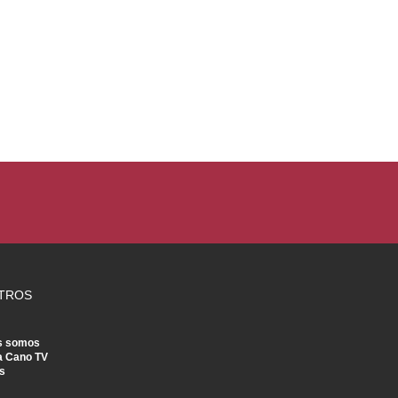
TROS
s somos
a Cano TV
s