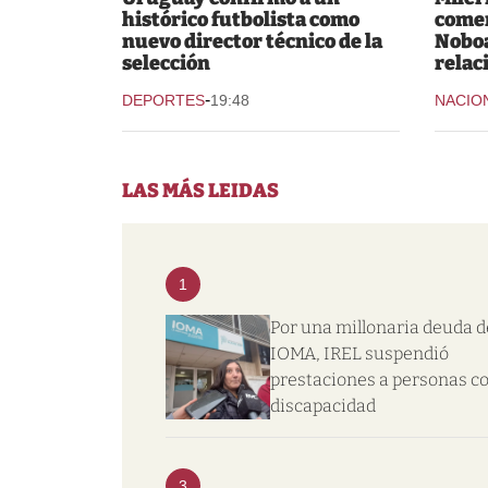
histórico futbolista como
comer
nuevo director técnico de la
Noboa
selección
relac
-
DEPORTES
19:48
NACIO
LAS MÁS LEIDAS
1
Por una millonaria deuda d
IOMA, IREL suspendió
prestaciones a personas c
discapacidad
3