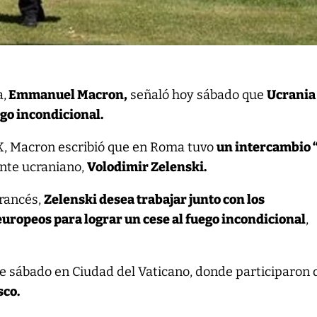
a,
Emmanuel Macron,
señaló hoy sábado que
Ucrania
ego incondicional.
 X, Macron escribió que en Roma tuvo
un intercambio
ente ucraniano,
Volodimir Zelenski.
francés,
Zelenski desea trabajar junto con los
europeos para lograr un cese al fuego incondicional
,
e sábado en Ciudad del Vaticano, donde participaron 
sco.