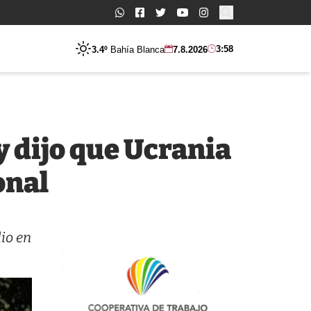
Buscar:
3:58
3.4º
Bahía Blanca
7.8.2026
 dijo que Ucrania
onal
io en