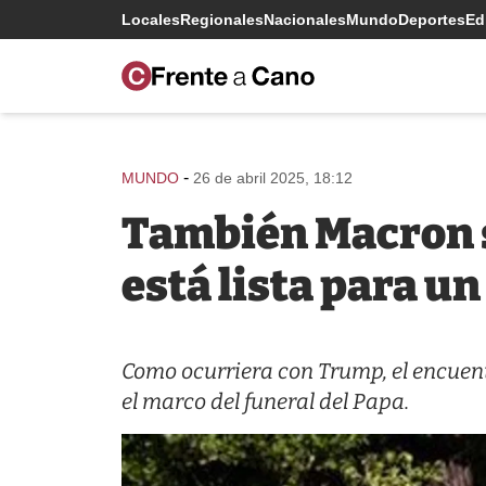
Locales
Regionales
Nacionales
Mundo
Deportes
Edi
-
MUNDO
26 de abril 2025, 18:12
También Macron s
está lista para un
Como ocurriera con Trump, el encuent
el marco del funeral del Papa.