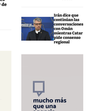
 de
Irán dice que
continúan las
conversaciones
con Omán
mientras Catar
pide consenso
regional