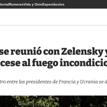
torial
Rumores
Vida y Ocio
Espectáculos
e reunió con Zelensky y
 cese al fuego incondici
ro entre los presidentes de Francia y Ucrania se d