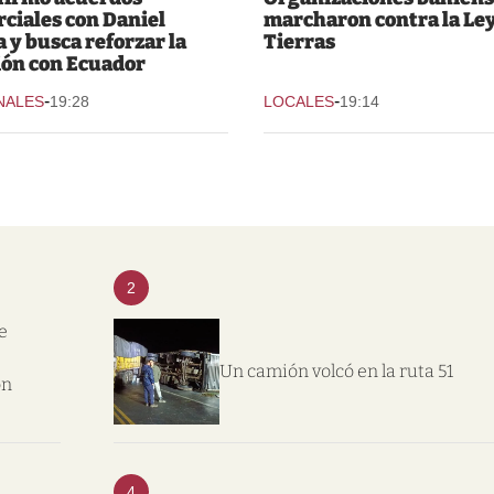
ciales con Daniel
marcharon contra la Ley
 y busca reforzar la
Tierras
ión con Ecuador
-
-
NALES
19:28
LOCALES
19:14
2
e
Un camión volcó en la ruta 51
on
4