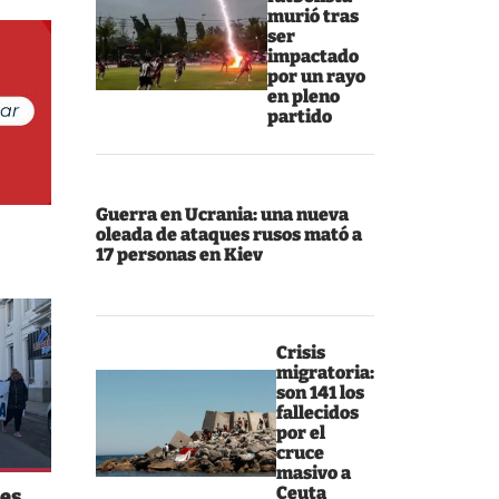
murió tras
ser
impactado
por un rayo
en pleno
partido
Guerra en Ucrania: una nueva
oleada de ataques rusos mató a
17 personas en Kiev
Crisis
migratoria:
son 141 los
fallecidos
por el
cruce
masivo a
Ceuta
es