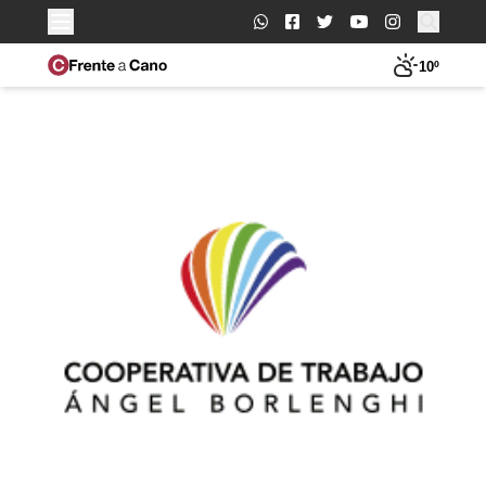
Buscar:
10º