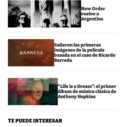
New Order
vuelve a
Argentina
Salieron las primeras
imágenes de la película
basada en el caso de Ricardo
Barreda
“Life is a Dream”: el primer
álbum de música clásica de
Anthony Hopkins
TE PUEDE INTERESAR