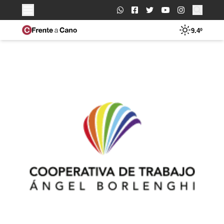
Buscar:
9.4º