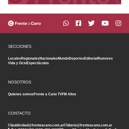
SECCIONES
Locales
Regionales
Nacionales
Mundo
Deportes
Editorial
Rumores
Vida y Ocio
Espectáculos
NOSOTROS
Quienes somos
Frente a Cano TV
FM Altos
CONTACTO
publicidad@frenteacano.com.ar
diario@frenteacano.com.ar