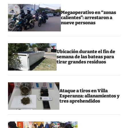
Megaoperativo en “zonas
calientes”: arrestaron a
nueve personas
Ubicación durante el fin de
semana de las bateas para
tirar grandes residuos
Ataque a tiros en Villa
Esperanza: allanamientos y
tres aprehendidos