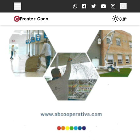
Buscar:
8.8º