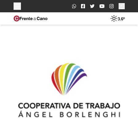
Buscar:
3.6º