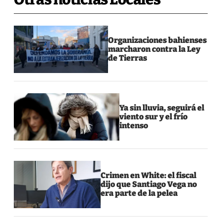
Organizaciones bahienses
marcharon contra la Ley
de Tierras
Ya sin lluvia, seguirá el
viento sur y el frío
intenso
Crimen en White: el fiscal
dijo que Santiago Vega no
era parte de la pelea