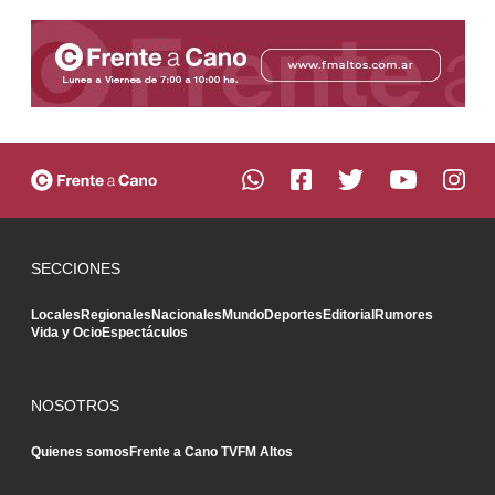
SECCIONES
Locales
Regionales
Nacionales
Mundo
Deportes
Editorial
Rumores
Vida y Ocio
Espectáculos
NOSOTROS
Quienes somos
Frente a Cano TV
FM Altos