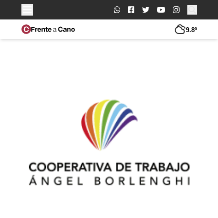
Buscar:
9.8º