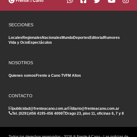
SECCIONES
Locales
Regionales
Nacionales
Mundo
Deportes
Editorial
Rumores
Vida y Ocio
Espectáculos
NOSOTROS
Quienes somos
Frente a Cano TV
FM Altos
CONTACTO
publicidad@frenteacano.com.ar
diario@frenteacano.com.ar
Tel. (0291)
456 4195
-
456 4006
Drago 23, piso 11, oficinas 6, 7 y 8
Todos los derechos reservados -
2026
® Frente A Cano - Las noticias de