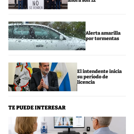
ahora son 12
Alerta amarilla
por tormentas
El intendente inicia
su período de
licencia
TE PUEDE INTERESAR