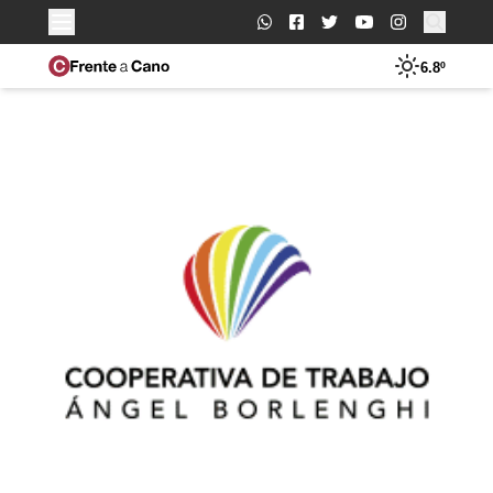
Buscar:
6.8º