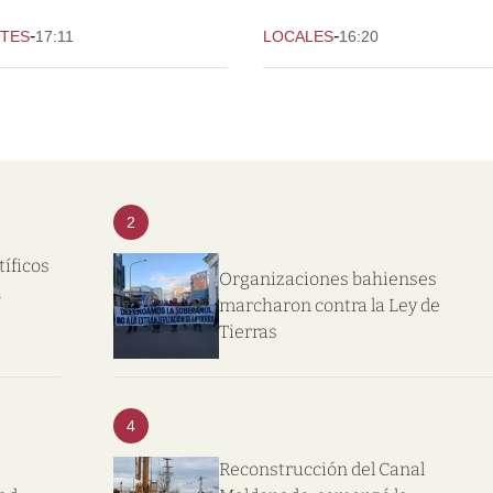
-
-
TES
17:11
LOCALES
16:20
2
tíficos
Organizaciones bahienses
l
marcharon contra la Ley de
Tierras
4
Reconstrucción del Canal