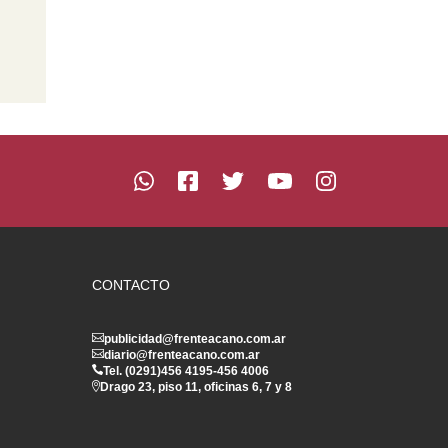
CONTACTO
publicidad@frenteacano.com.ar
diario@frenteacano.com.ar
Tel. (0291)
456 4195
-
456 4006
Drago 23, piso 11, oficinas 6, 7 y 8