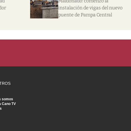
dad
Maldonado: comenzó la
dor
instalación de vigas del nuevo
puente de Pampa Central
TROS
s somos
a Cano TV
s