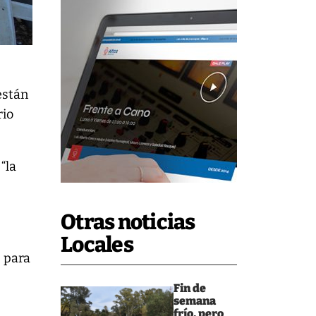
están
rio
“la
Otras noticias
Locales
s para
Fin de
semana
frío, pero