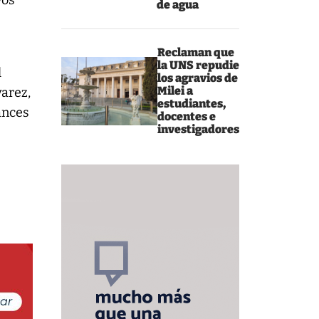
vos
de agua
Reclaman que
la UNS repudie
l
los agravios de
Milei a
arez,
estudiantes,
ances
docentes e
investigadores