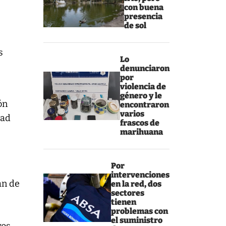
con buena
presencia
de sol
s
Lo
denunciaron
por
violencia de
género y le
ón
encontraron
varios
dad
frascos de
marihuana
Por
intervenciones
an de
en la red, dos
sectores
tienen
problemas con
el suministro