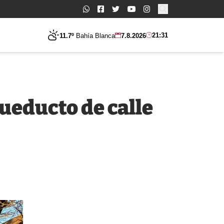
Buscar:
21:31
11.7º
Bahía Blanca
7.8.2026
cueducto de calle