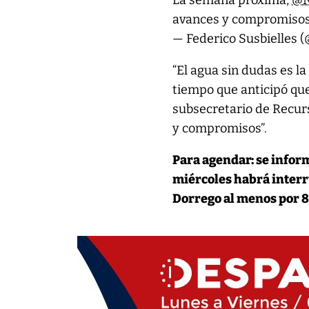
La semana próxima,
@N
avances y compromiso
— Federico Susbielles (
“El agua sin dudas es la
tiempo que anticipó qu
subsecretario de Recurs
y compromisos”.
Para agendar: se infor
miércoles habrá interr
Dorrego al menos por 80