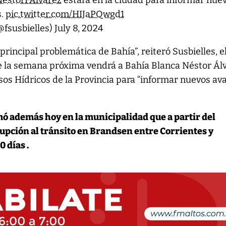
estorFAlvarez
estará en la ciudad para informar nue
s.
pic.twitter.com/HIJaPQwgd1
@fsusbielles)
July 8, 2024
 principal problemática de Bahía”, reiteró Susbielles, e
e la semana próxima vendrá a Bahía Blanca Néstor Álv
os Hídricos de la Provincia para “informar nuevos av
mó además hoy en la municipalidad que a partir del
upción al tránsito en Brandsen entre Corrientes y
 días .