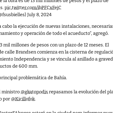
 la obra es de 13 mil millones de pesos y el plazo de
es.
pic.twitter.com/ibPFCxFejC
@fsusbielles)
July 8, 2024
 a cabo la ejecución de nuevas instalaciones, necesaria
namiento y operación de todo el acueducto”, agregó.
 3 mil millones de pesos con un plazo de 12 meses. El
 calle Brandsen comienza en la cisterna de regulaci
miento Independencia y se vincula al anillado a grave
ductos de 600 mm.
 principal problemática de Bahía.
l ministro
@gkatopodis
repasamos la evolución del pl
to por
@Kicillofok
.