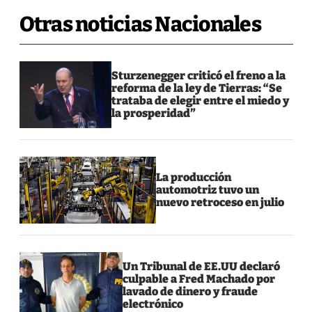
Otras noticias Nacionales
Sturzenegger criticó el freno a la
reforma de la ley de Tierras: “Se
trataba de elegir entre el miedo y
la prosperidad”
La producción
automotriz tuvo un
nuevo retroceso en julio
Un Tribunal de EE.UU declaró
culpable a Fred Machado por
lavado de dinero y fraude
electrónico