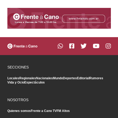
SECCIONES
Locales
Regionales
Nacionales
Mundo
Deportes
Editorial
Rumores
Vida y Ocio
Espectáculos
NOSOTROS
Quienes somos
Frente a Cano TV
FM Altos