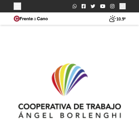
Buscar:
10.9º