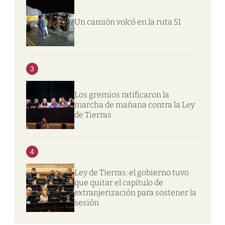
Un camión volcó en la ruta 51
3
Los gremios ratificaron la
marcha de mañana contra la Ley
de Tierras
4
Ley de Tierras: el gobierno tuvo
que quitar el capítulo de
extranjerización para sostener la
sesión