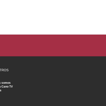
TROS
s somos
a Cano TV
s