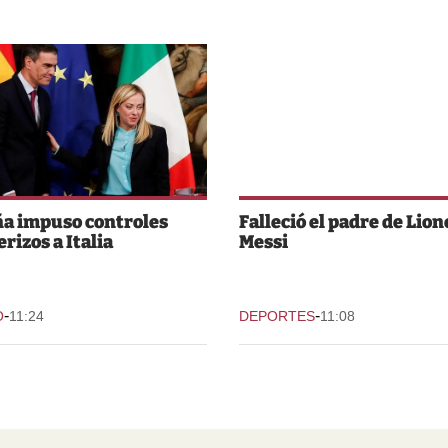
a impuso controles
Falleció el padre de Lion
rizos a Italia
Messi
-
-
O
11:24
DEPORTES
11:08