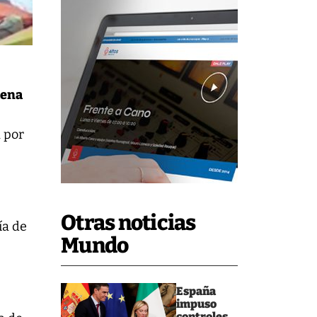
tena
 por
Otras noticias
ía de
Mundo
España
impuso
controles