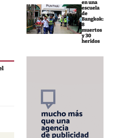
en una
escuela
de
Bangkok:
8
muertos
y 30
heridos
el