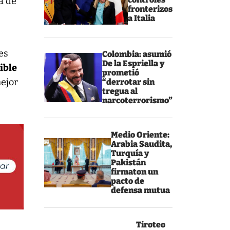
a de
fronterizos
a Italia
es
Colombia: asumió
De la Espriella y
rible
prometió
mejor
“derrotar sin
tregua al
narcoterrorismo”
Medio Oriente:
Arabia Saudita,
Turquía y
Pakistán
firmaton un
pacto de
defensa mutua
Tiroteo