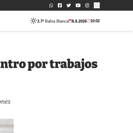
Buscar:
10:02
3.7º
Bahía Blanca
8.8.2026
ntro por trabajos
ones