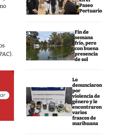
Paseo
 no
Portuario
Fin de
semana
frío, pero
os
con buena
IPAC).
presencia
de sol
Lo
denunciaron
por
violencia de
género y le
encontraron
varios
frascos de
marihuana