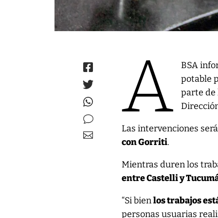
A
BSA info
potable 
parte de 
Direcció
Las intervenciones ser
con Gorriti
.
Mientras duren los trab
entre Castelli y Tucum
“Si bien
los trabajos est
personas usuarias reali