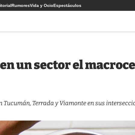
torial
Rumores
Vida y Ocio
Espectáculos
en un sector el macroce
en Tucumán, Terrada y Viamonte en sus intersecci