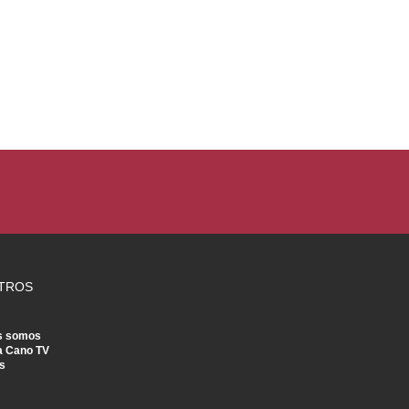
TROS
s somos
a Cano TV
s