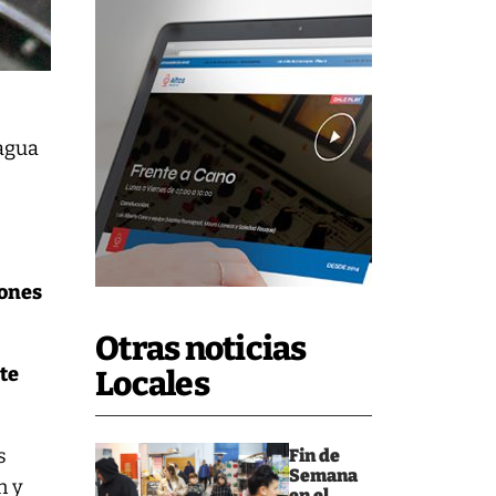
agua
iones
Otras noticias
te
Locales
s
Fin de
Semana
n y
en el