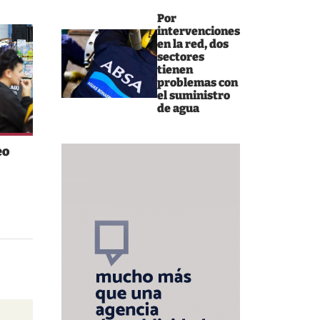
Por
intervenciones
en la red, dos
sectores
tienen
problemas con
el suministro
de agua
eo