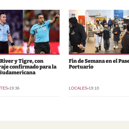
 River y Tigre, con
Fin de Semana en el Pas
raje confirmado para la
Portuario
 Sudamericana
-
-
TES
19:36
LOCALES
19:10