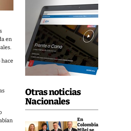
s
da en
tales.
o hace
Otras noticias
las
Nacionales
o
En
habían
Colombia
Milei se