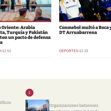
 Oriente: Arabia
Conmebol multó a Boca y
ta, Turquía y Pakistán
DT Arruabarrena
ton un pacto de defensa
a
-
-
O
12:52
DEPORTES
12:15
2
tíficos
Organizaciones bahienses
l