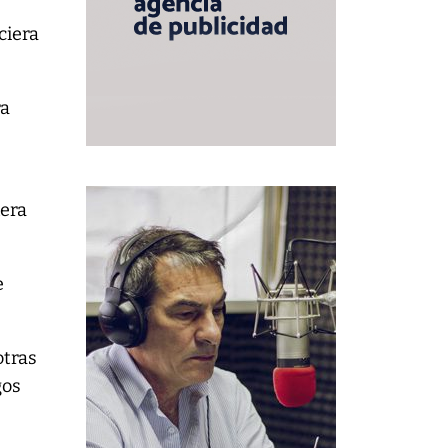
ciera
ra
nera
e
otras
gos