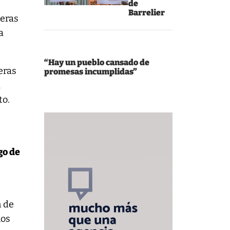
de
Barrelier
teras
a
“Hay un pueblo cansado de
eras
promesas incumplidas”
a
to.
go de
n de
ios