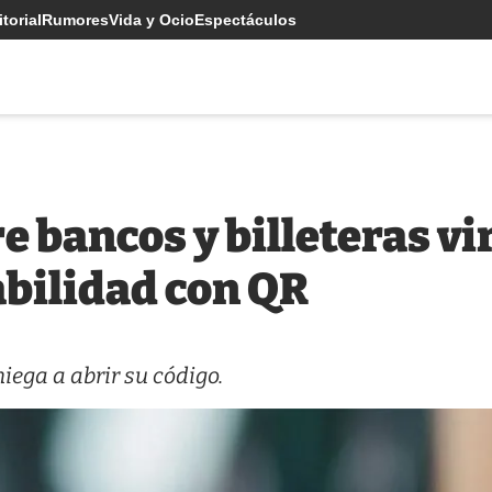
torial
Rumores
Vida y Ocio
Espectáculos
e bancos y billeteras vi
abilidad con QR
ega a abrir su código.