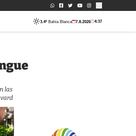
Buscar:
4:37
3.4º
Bahía Blanca
7.8.2026
engue
n las
avard