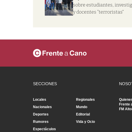
sobre estudiantes, investi
y docentes “terroristas”
SECCIONES
NOSO
Locales
Regionales
Quiene
Frente 
Nacionales
Mundo
FM Alto
Deportes
Editorial
Rumores
Vida y Ocio
Espectáculos