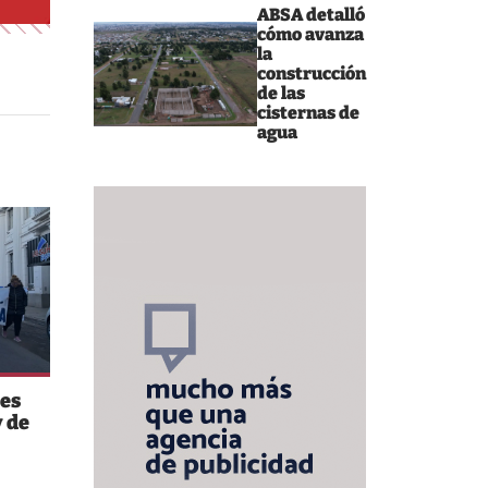
ABSA detalló
cómo avanza
la
construcción
de las
cisternas de
agua
es
 de