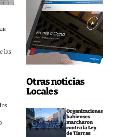
que
e las
Otras noticias
Locales
dos
Organizaciones
bahienses
marcharon
o
contra la Ley
de Tierras