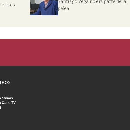
Santiago Vega no era parte de la
gadores
pelea
TROS
s somos
a Cano TV
s