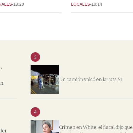
-
-
NALES
19:28
LOCALES
19:14
2
e
Un camión volcó en la ruta 51
on
4
Crimen en White: el fiscal dijo que
lei