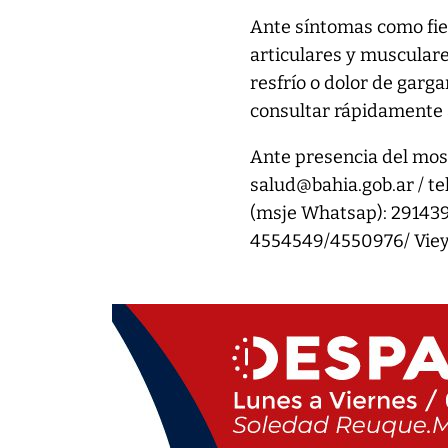
Ante síntomas como fieb
articulares y musculare
resfrío o dolor de garg
consultar rápidamente 
Ante presencia del mosq
salud@bahia.gob.ar / t
(msje Whatsap): 29143
4554549/4550976/ Viey