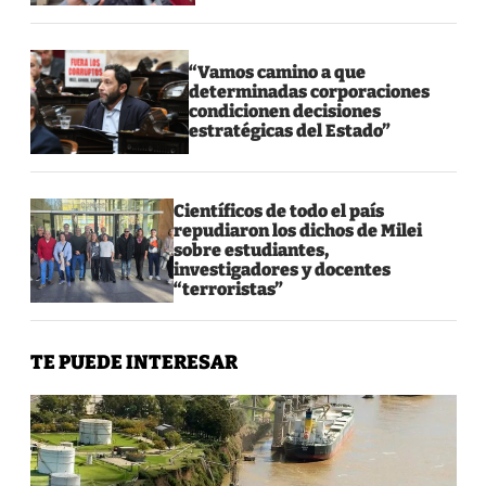
“Vamos camino a que
determinadas corporaciones
condicionen decisiones
estratégicas del Estado”
Científicos de todo el país
repudiaron los dichos de Milei
sobre estudiantes,
investigadores y docentes
“terroristas”
TE PUEDE INTERESAR