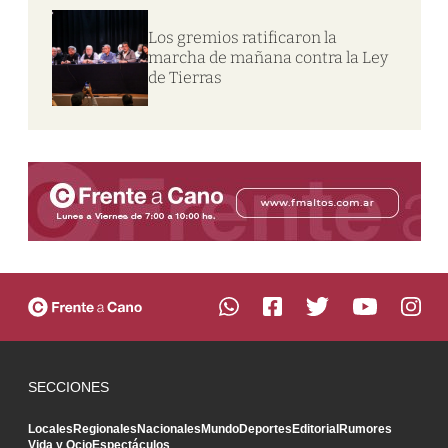
Los gremios ratificaron la
marcha de mañana contra la Ley
de Tierras
SECCIONES
Locales
Regionales
Nacionales
Mundo
Deportes
Editorial
Rumores
Vida y Ocio
Espectáculos