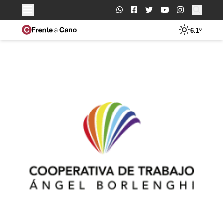
Buscar:
6.1º