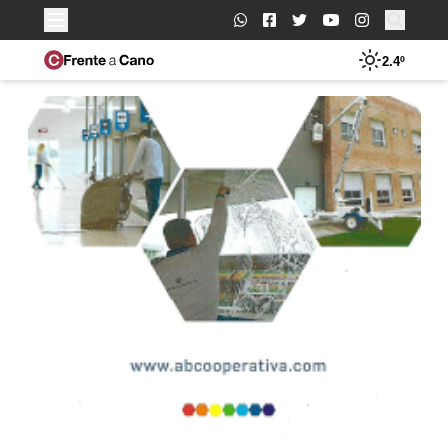
Buscar:
2.4º