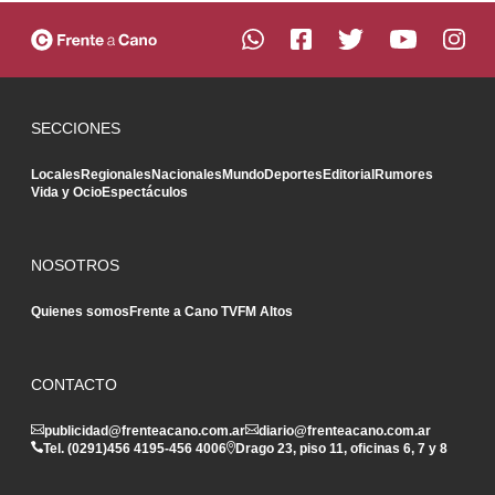
SECCIONES
Locales
Regionales
Nacionales
Mundo
Deportes
Editorial
Rumores
Vida y Ocio
Espectáculos
NOSOTROS
Quienes somos
Frente a Cano TV
FM Altos
CONTACTO
publicidad@frenteacano.com.ar
diario@frenteacano.com.ar
Tel. (0291)
456 4195
-
456 4006
Drago 23, piso 11, oficinas 6, 7 y 8