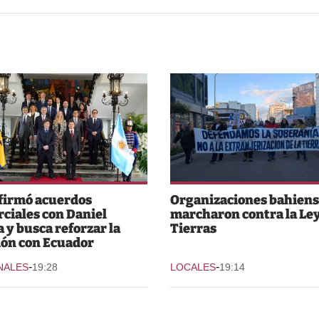
 firmó acuerdos
Organizaciones bahiens
ciales con Daniel
marcharon contra la Ley
 y busca reforzar la
Tierras
ión con Ecuador
-
-
NALES
19:28
LOCALES
19:14