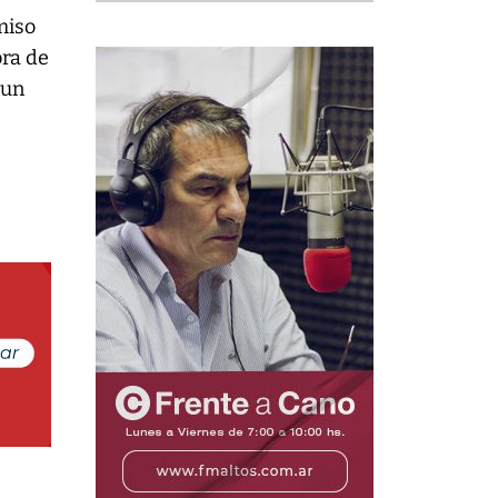
miso
bra de
 un