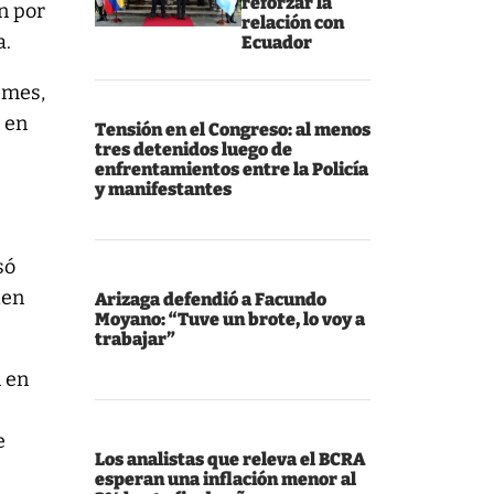
reforzar la
n por
relación con
la.
Ecuador
 mes,
 en
Tensión en el Congreso: al menos
tres detenidos luego de
enfrentamientos entre la Policía
y manifestantes
só
den
Arizaga defendió a Facundo
Moyano: “Tuve un brote, lo voy a
trabajar”
n en
e
Los analistas que releva el BCRA
esperan una inflación menor al