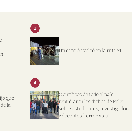
2
e
Un camión volcó en la ruta 51
on
4
Científicos de todo el país
ijo que
repudiaron los dichos de Milei
de la
sobre estudiantes, investigadore
y docentes “terroristas”