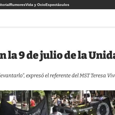
torial
Rumores
Vida y Ocio
Espectáculos
 la 9 de julio de la Uni
evantarlo", expresó el referente del MST Teresa Viv