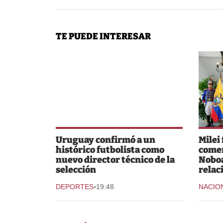
TE PUEDE INTERESAR
Uruguay confirmó a un
Milei
histórico futbolista como
comer
nuevo director técnico de la
Noboa
selección
relac
-
DEPORTES
19:48
NACIO