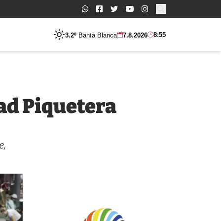
Buscar:
8:55
3.2º
Bahía Blanca
7.8.2026
dad Piquetera
e,