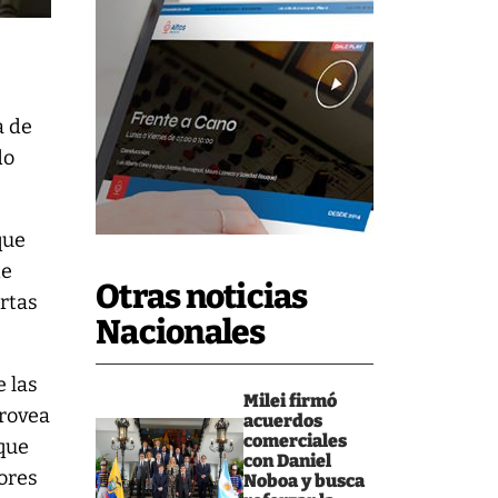
a de
do
que
de
Otras noticias
ertas
Nacionales
 las
Milei firmó
provea
acuerdos
comerciales
 que
con Daniel
dores
Noboa y busca