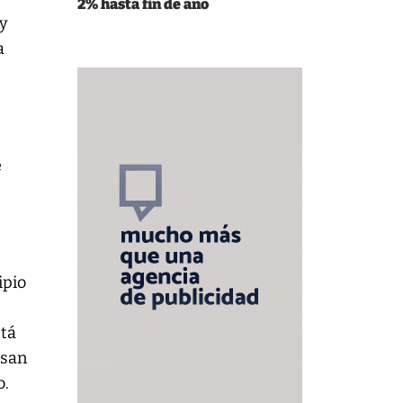
2% hasta fin de año
 y
a
e
ipio
stá
asan
o.