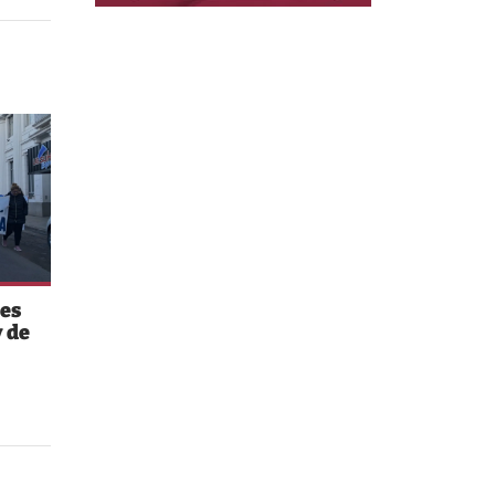
es
 de