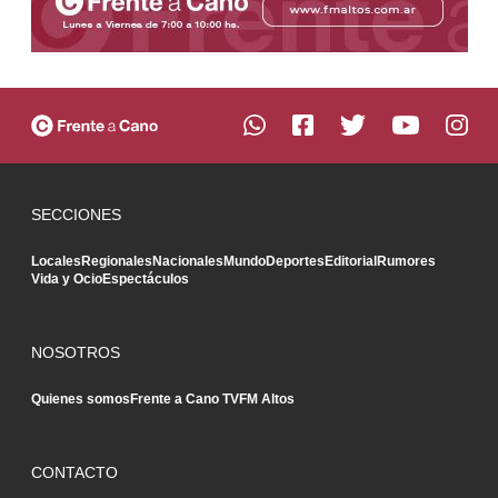
SECCIONES
Locales
Regionales
Nacionales
Mundo
Deportes
Editorial
Rumores
Vida y Ocio
Espectáculos
NOSOTROS
Quienes somos
Frente a Cano TV
FM Altos
CONTACTO