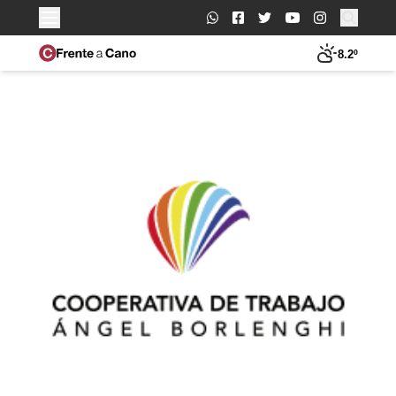
Buscar:
8.2º