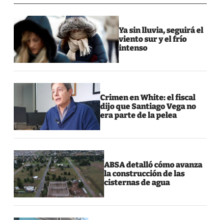
Ya sin lluvia, seguirá el
viento sur y el frío
intenso
Crimen en White: el fiscal
dijo que Santiago Vega no
era parte de la pelea
ABSA detalló cómo avanza
la construcción de las
cisternas de agua