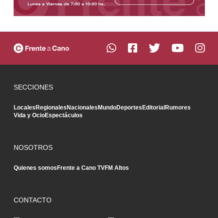
SECCIONES
Locales
Regionales
Nacionales
Mundo
Deportes
Editorial
Rumores
Vida y Ocio
Espectáculos
NOSOTROS
Quienes somos
Frente a Cano TV
FM Altos
CONTACTO