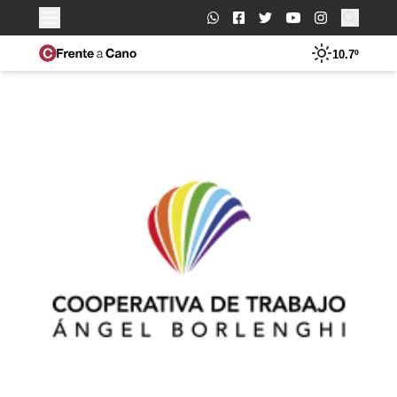
Buscar:
10.7º