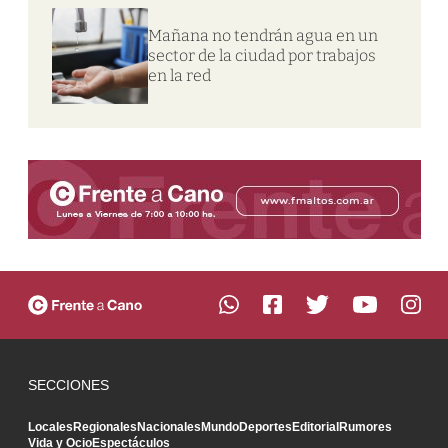
Mañana no tendrán agua en un
sector de la ciudad por trabajos
en la red
SECCIONES
Locales
Regionales
Nacionales
Mundo
Deportes
Editorial
Rumores
Vida y Ocio
Espectáculos