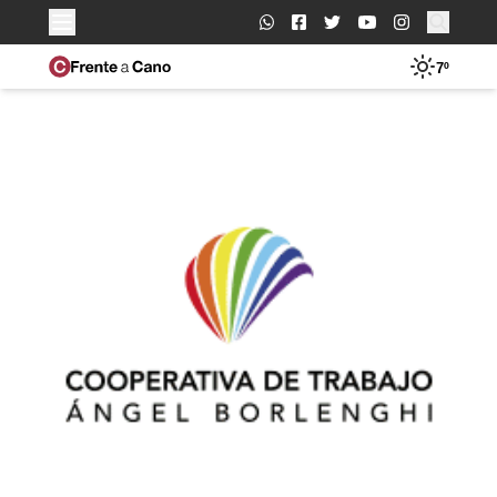
Buscar:
7º