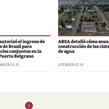
 autorizó el ingreso de
ABSA detalló cómo avanz
s de Brasil para
construcción de las cist
icios conjuntos en la
de agua
Puerto Belgrano
-
-
NALES
11:41
LOCALES
11:14
2