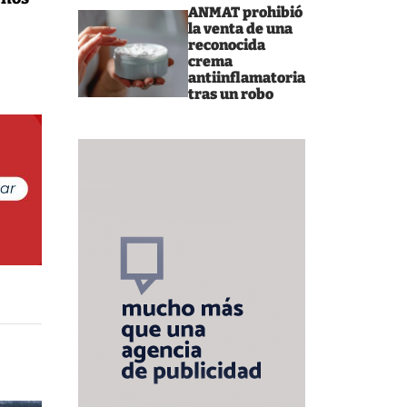
ANMAT prohibió
la venta de una
reconocida
crema
antiinflamatoria
tras un robo