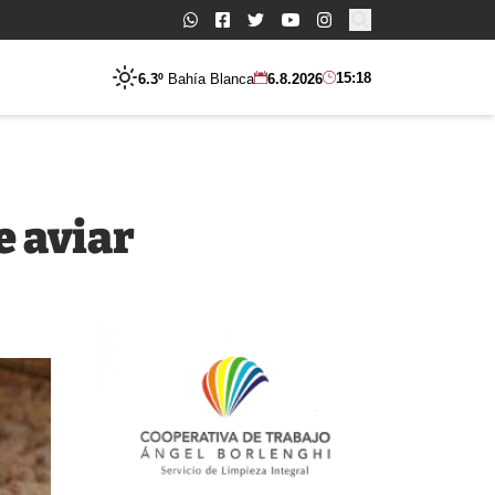
Buscar:
15:18
6.3º
Bahía Blanca
6.8.2026
e aviar