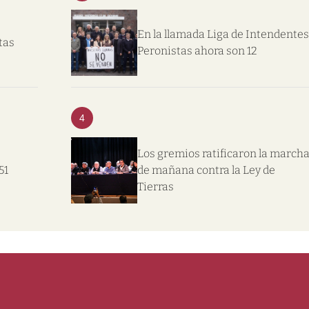
En la llamada Liga de Intendentes
tas
Peronistas ahora son 12
4
Los gremios ratificaron la march
51
de mañana contra la Ley de
Tierras