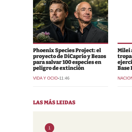
Phoenix Species Project: el
Milei
proyecto de DiCaprio y Bezos
tropa
para salvar 100 especies en
ejerc
peligro de extinción
Base 
-
VIDA Y OCIO
11:46
NACIO
LAS MÁS LEIDAS
1