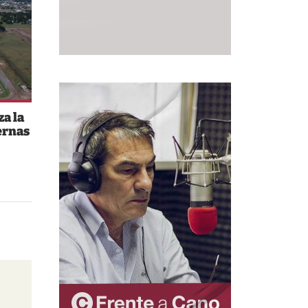
a la
ernas