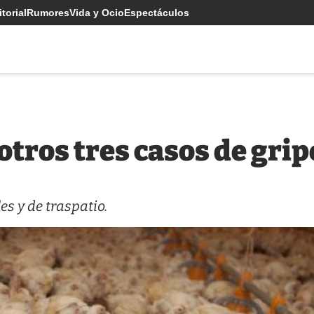
torial
Rumores
Vida y Ocio
Espectáculos
tros tres casos de grip
es y de traspatio.