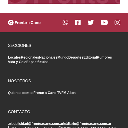
SECCIONES
Locales
Regionales
Nacionales
Mundo
Deportes
Editorial
Rumores
Vida y Ocio
Espectáculos
NOSOTROS
Quienes somos
Frente a Cano TV
FM Altos
CONTACTO
publicidad@frenteacano.com.ar
diario@frenteacano.com.ar