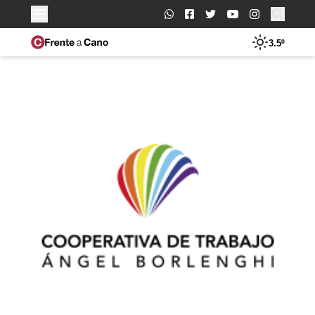
Buscar:
3.5º