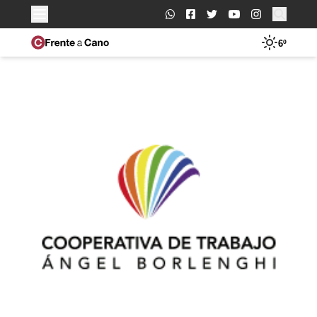
Buscar:
6º