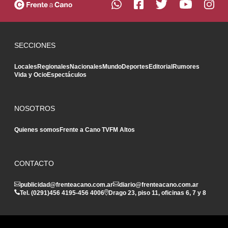
SECCIONES
Locales
Regionales
Nacionales
Mundo
Deportes
Editorial
Rumores
Vida y Ocio
Espectáculos
NOSOTROS
Quienes somos
Frente a Cano TV
FM Altos
CONTACTO
publicidad@frenteacano.com.ar
diario@frenteacano.com.ar
Tel. (0291)
456 4195
-
456 4006
Drago 23, piso 11, oficinas 6, 7 y 8