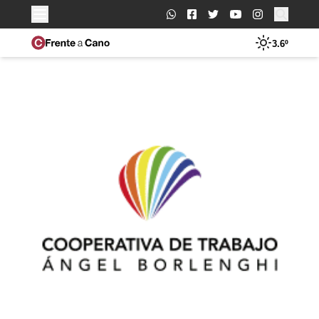
Buscar:
3.6º