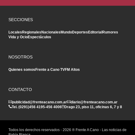
SECCIONES
Locales
Regionales
Nacionales
Mundo
Deportes
Editorial
Rumores
Vida y Ocio
Espectáculos
NOSOTROS
Quienes somos
Frente a Cano TV
FM Altos
CONTACTO
publicidad@frenteacano.com.ar
diario@frenteacano.com.ar
Tel. (0291)
456 4195
-
456 4006
Drago 23, piso 11, oficinas 6, 7 y 8
Todos los derechos reservados -
2026
® Frente A Cano - Las noticias de
Bahía Blanca