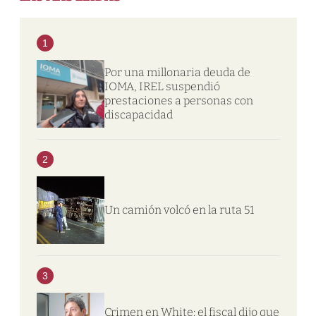
1
Por una millonaria deuda de
IOMA, IREL suspendió
prestaciones a personas con
discapacidad
2
Un camión volcó en la ruta 51
3
Crimen en White: el fiscal dijo que