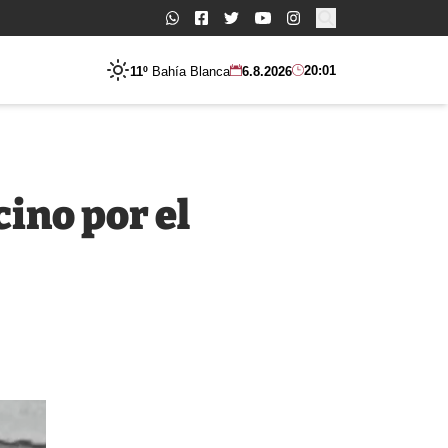
Buscar:
20:01
11º
Bahía Blanca
6.8.2026
cino por el