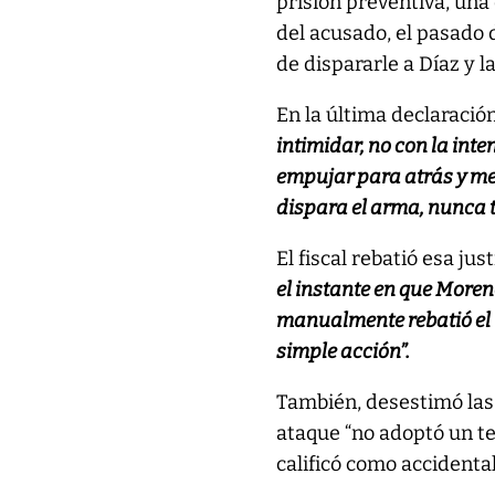
prisión preventiva, una 
del acusado, el pasado 
de dispararle a Díaz y l
En la última declaració
intimidar, no con la int
empujar para atrás y me
dispara el arma, nunca t
El fiscal rebatió esa jus
el instante en que Moren
manualmente rebatió el 
simple acción”.
También, desestimó las 
ataque “no adoptó un t
calificó como accidental