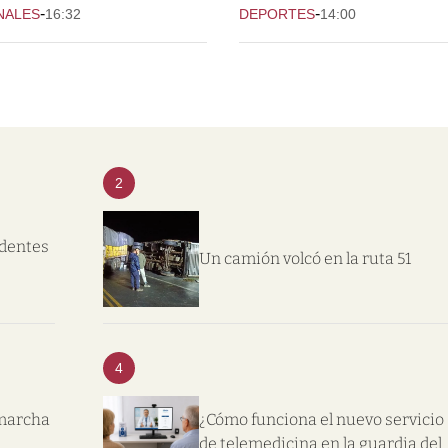
-
-
NALES
16:32
DEPORTES
14:00
2
ndentes
Un camión volcó en la ruta 51
4
 marcha
¿Cómo funciona el nuevo servicio
de telemedicina en la guardia del