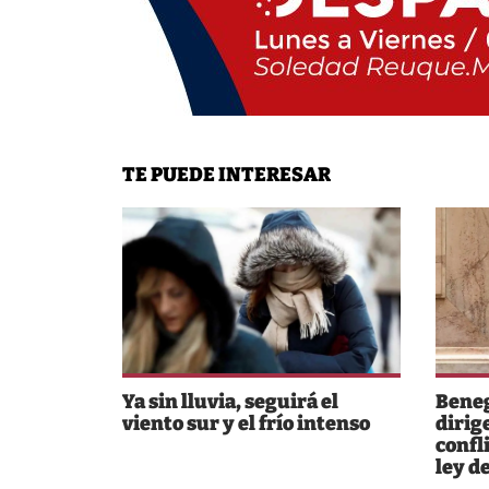
TE PUEDE INTERESAR
Ya sin lluvia, seguirá el
Beneg
viento sur y el frío intenso
dirig
confl
ley d