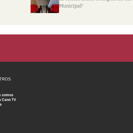
Municipal?
TROS
s somos
a Cano TV
s