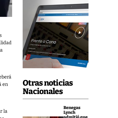
s
alidad
na
eberá
Otras noticias
á en
Nacionales
Benegas
r la
Lynch
admitió que