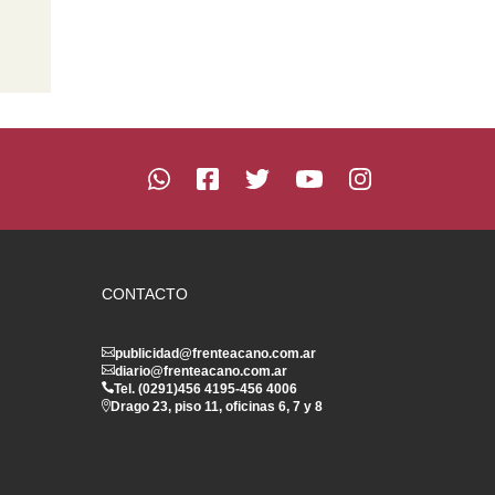
CONTACTO
publicidad@frenteacano.com.ar
diario@frenteacano.com.ar
Tel. (0291)
456 4195
-
456 4006
Drago 23, piso 11, oficinas 6, 7 y 8