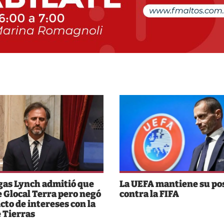
as Lynch admitió que
La UEFA mantiene su po
e Glocal Terra pero negó
contra la FIFA
icto de intereses con la
e Tierras