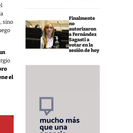
l
ía
Finalmente
, sino
no
autorizaron
fuego
a Fernández
Sagasti a
votar en la
sesión de hoy
 un
ergio
bro
ene el