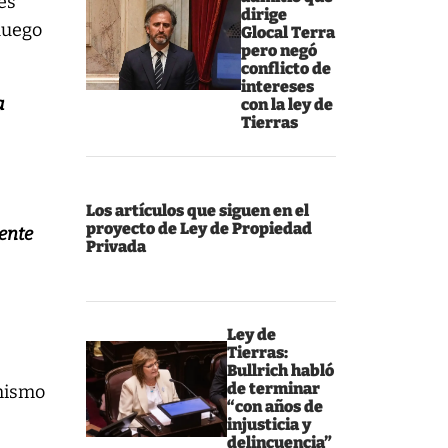
es
dirige
 luego
Glocal Terra
pero negó
conflicto de
intereses
a
con la ley de
Tierras
Los artículos que siguen en el
proyecto de Ley de Propiedad
mente
Privada
Ley de
Tierras:
Bullrich habló
de terminar
 mismo
“con años de
injusticia y
delincuencia”