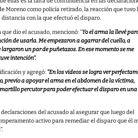
de ellas es la falta de contundencia en las declaracion
de Moreno como policía retirado, la reacción que tuvo
a distancia con la que efectuó el disparo.
n que dio el acusado, mencionó: “
Yo el arma la llevé par
ención de usarla. Me empezaron a agarrar del cuello, a
 largaron un par de puñetazos. En ese momento se me
uve intención”.
tificación y agregó:
“En los videos se logra ver perfecta
o, previo a apoyar el arma en el abdomen de la víctima,
martillo percutor para poder efectuar el disparo en una
declaraciones del acusado al asegurar que luego del
emperamento activo para remediar el disparo que él
”.