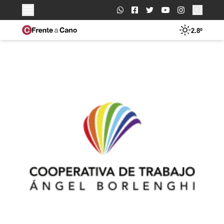
Buscar:
2.8º