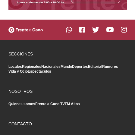
SECCIONES
Locales
Regionales
Nacionales
Mundo
Deportes
Editorial
Rumores
Vida y Ocio
Espectáculos
NOSOTROS
Quienes somos
Frente a Cano TV
FM Altos
CONTACTO