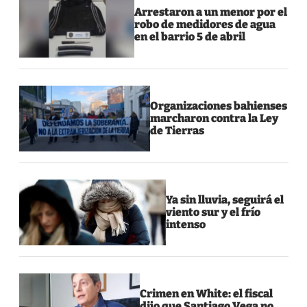
Arrestaron a un menor por el
robo de medidores de agua
en el barrio 5 de abril
Organizaciones bahienses
marcharon contra la Ley
de Tierras
Ya sin lluvia, seguirá el
viento sur y el frío
intenso
Crimen en White: el fiscal
dijo que Santiago Vega no