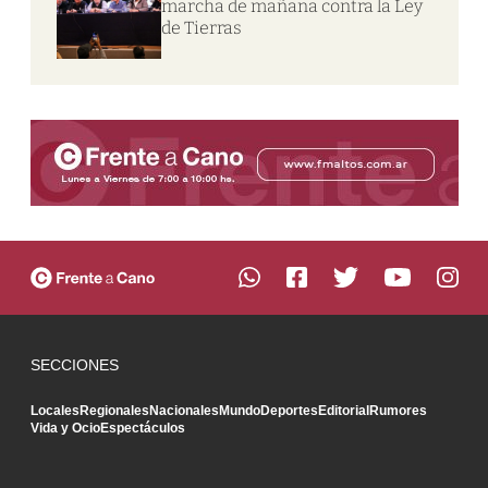
marcha de mañana contra la Ley
de Tierras
SECCIONES
Locales
Regionales
Nacionales
Mundo
Deportes
Editorial
Rumores
Vida y Ocio
Espectáculos