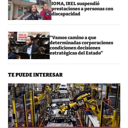
IOMA, IREL suspendió
prestaciones a personas con
discapacidad
“Vamos camino a que
determinadas corporaciones
condicionen decisiones
estratégicas del Estado”
TE PUEDE INTERESAR