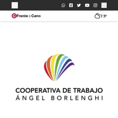
Buscar:
7.5º