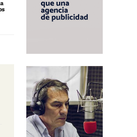
la
os