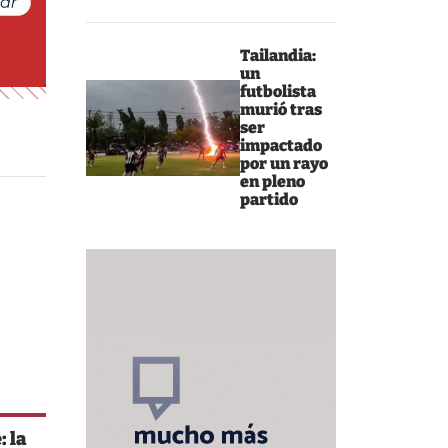
Tailandia:
un
futbolista
murió tras
ser
impactado
por un rayo
en pleno
partido
 la