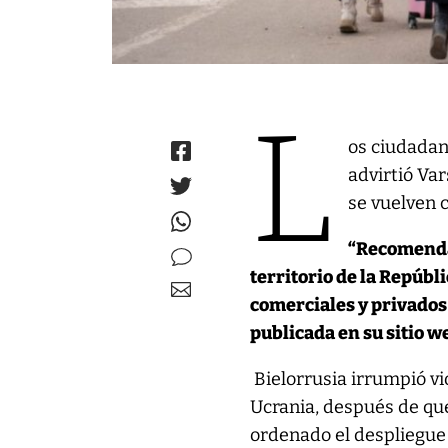
L
os ciudadan
advirtió Var
se vuelven 
“Recomenda
territorio de la Repúbl
comerciales y privados 
publicada en su sitio w
Bielorrusia irrumpió vi
Ucrania, después de qu
ordenado el despliegue 