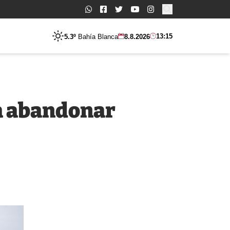
Buscar:
13:15
5.3º
Bahía Blanca
8.8.2026
ja abandonar