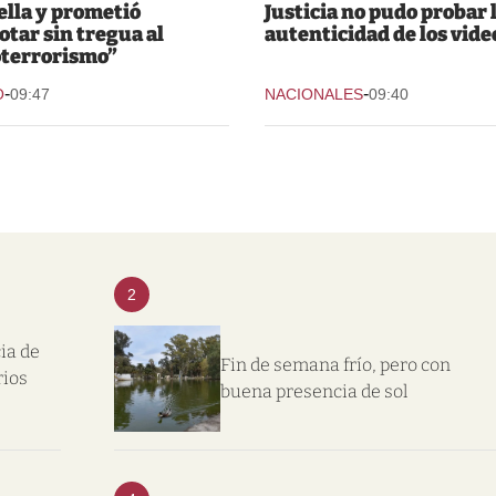
ella y prometió
Justicia no pudo probar 
otar sin tregua al
autenticidad de los vide
terrorismo”
-
-
O
09:47
NACIONALES
09:40
2
ia de
Fin de semana frío, pero con
rios
buena presencia de sol