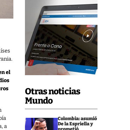
aíses
rania.
n el
dios
eros
Otras noticias
Mundo
n
bía
Colombia: asumió
De la Espriella y
, a
prometió