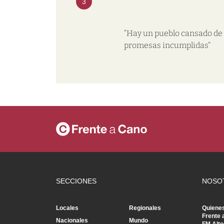
3
“Hay un pueblo cansado de
promesas incumplidas”
SECCIONES
NOSO
Locales
Regionales
Quiene
Frente 
Nacionales
Mundo