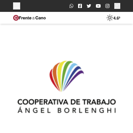
Buscar:
4.6º