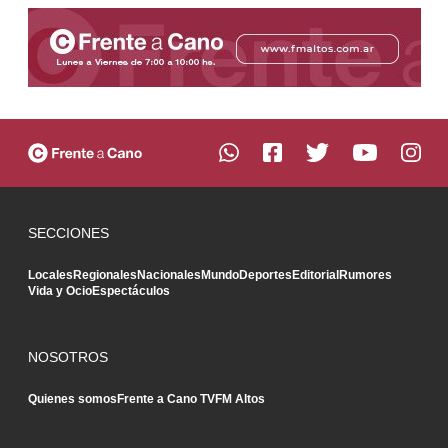
SECCIONES
Locales
Regionales
Nacionales
Mundo
Deportes
Editorial
Rumores
Vida y Ocio
Espectáculos
NOSOTROS
Quienes somos
Frente a Cano TV
FM Altos