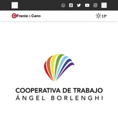
Buscar:
13º