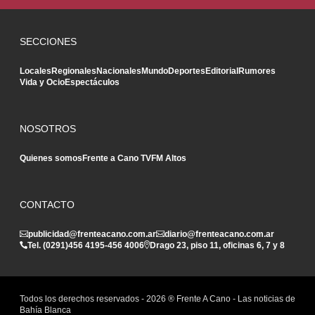
SECCIONES
Locales
Regionales
Nacionales
Mundo
Deportes
Editorial
Rumores
Vida y Ocio
Espectáculos
NOSOTROS
Quienes somos
Frente a Cano TV
FM Altos
CONTACTO
publicidad@frenteacano.com.ar
diario@frenteacano.com.ar
Tel. (0291)
456 4195
-
456 4006
Drago 23, piso 11, oficinas 6, 7 y 8
Todos los derechos reservados -
2026
® Frente A Cano - Las noticias de
Bahía Blanca