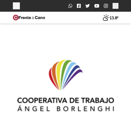
Buscar:
13.8º