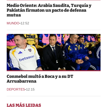
Medio Oriente: Arabia Saudita, Turquía y
Pakistán firmaton un pacto de defensa
mutua
-
MUNDO
12:52
Conmebol multó a Boca y a su DT
Arruabarrena
-
DEPORTES
12:15
LAS MÁS LEIDAS