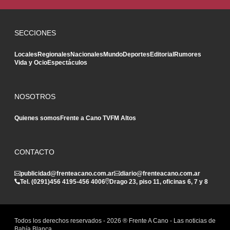
SECCIONES
Locales
Regionales
Nacionales
Mundo
Deportes
Editorial
Rumores
Vida y Ocio
Espectáculos
NOSOTROS
Quienes somos
Frente a Cano TV
FM Altos
CONTACTO
publicidad@frenteacano.com.ar
diario@frenteacano.com.ar
Tel. (0291)
456 4195
-
456 4006
Drago 23, piso 11, oficinas 6, 7 y 8
Todos los derechos reservados -
2026
® Frente A Cano - Las noticias de
Bahía Blanca