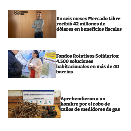
En seis meses Mercado Libre
recibió 42 millones de
dólares en beneficios fiscales
Fondos Rotativos Solidarios:
4.500 soluciones
habitacionales en más de 40
barrios
Aprehendieron a un
hombre por el robo de
caños de medidores de gas