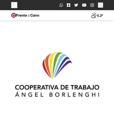
Buscar:
6.2º