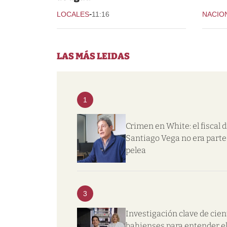
-
LOCALES
11:16
NACIO
LAS MÁS LEIDAS
1
Crimen en White: el fiscal d
Santiago Vega no era parte 
pelea
3
Investigación clave de cien
bahienses para entender e