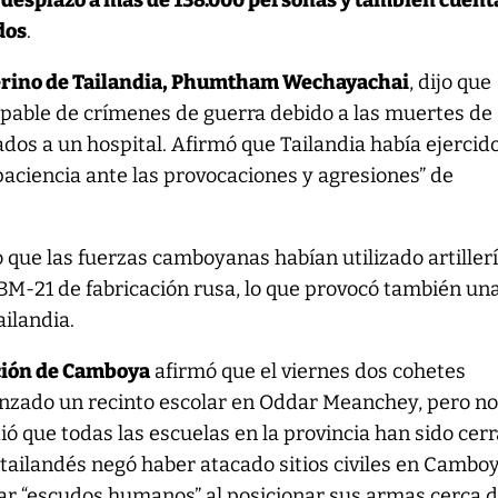
 desplazó a más de 138.000 personas y también cuent
dos
.
erino de Tailandia, Phumtham Wechayachai
, dijo que
pable de crímenes de guerra debido a las muertes de
ados a un hospital. Afirmó que Tailandia había ejercido
ciencia ante las provocaciones y agresiones” de
jo que las fuerzas camboyanas habían utilizado artiller
BM-21 de fabricación rusa, lo que provocó también un
ilandia.
ción de Camboya
afirmó que el viernes dos cohetes
anzado un recinto escolar en Oddar Meanchey, pero n
ó que todas las escuelas en la provincia han sido cer
o tailandés negó haber atacado sitios civiles en Cambo
r “escudos humanos” al posicionar sus armas cerca 