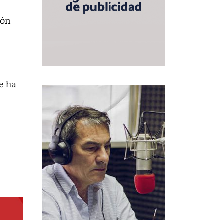
ión
e ha