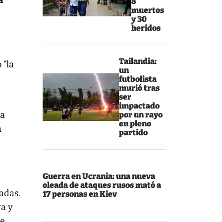
a
8
muertos
y 30
heridos
Tailandia:
 “la
un
futbolista
murió tras
ser
impactado
ía
por un rayo
en pleno
a
partido
Guerra en Ucrania: una nueva
o
oleada de ataques rusos mató a
radas.
17 personas en Kiev
ya y
de