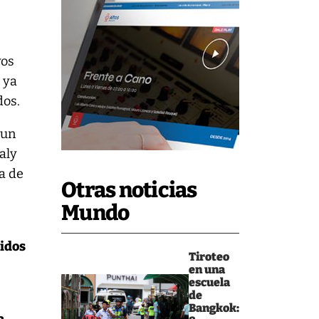
vos
 ya
dos.
 un
aly
a de
Otras noticias
Mundo
cidos
Tiroteo
en una
escuela
de
Bangkok: