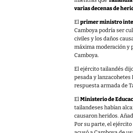
mientras que
Tailandia
varias decenas de heri
El
primer ministro int
Camboya podría ser cul
civiles y los daños caus
máxima moderación y pa
Camboya.
El ejército tailandés di
pesada y lanzacohetes 
respuesta armada de Ta
El
Ministerio de Educa
tailandeses habían alc
causaron heridos. Añadi
Por su parte, el ejércit
acusó a Camboya de usa