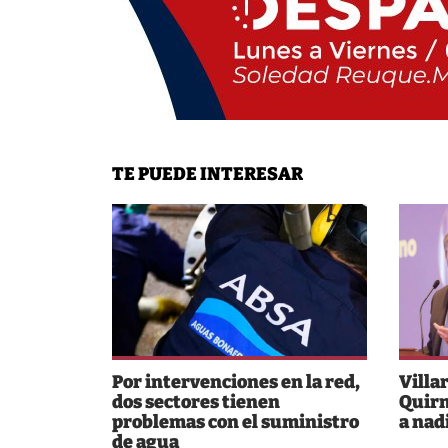
TE PUEDE INTERESAR
Por intervenciones en la red,
Villa
dos sectores tienen
Quirn
problemas con el suministro
a nad
de agua