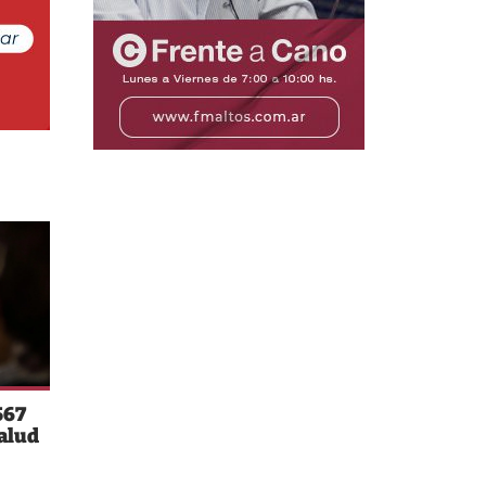
567
salud