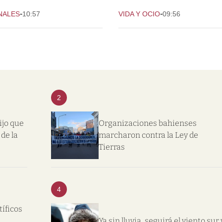
-
-
NALES
10:57
VIDA Y OCIO
09:56
2
ijo que
Organizaciones bahienses
de la
marcharon contra la Ley de
Tierras
4
tíficos
l
Ya sin lluvia, seguirá el viento sur 