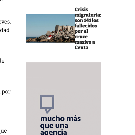
Crisis
migratoria:
son 141 los
eves.
fallecidos
idad
por el
cruce
masivo a
Ceuta
de
a por
que