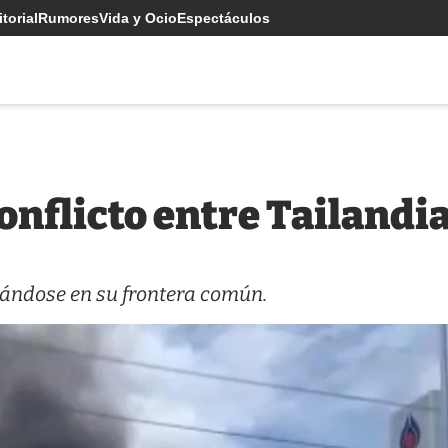
torial
Rumores
Vida y Ocio
Espectáculos
 conflicto entre Tailand
tándose en su frontera común.