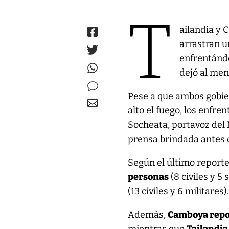
T
ailandia y 
arrastran u
enfrentándo
dejó al men
Pese a que ambos gobier
alto el fuego, los enfr
Socheata, portavoz del
prensa brindada antes d
Según el último reporte 
personas
(8 civiles y 5
(13 civiles y 6 militares)
Además,
Camboya repor