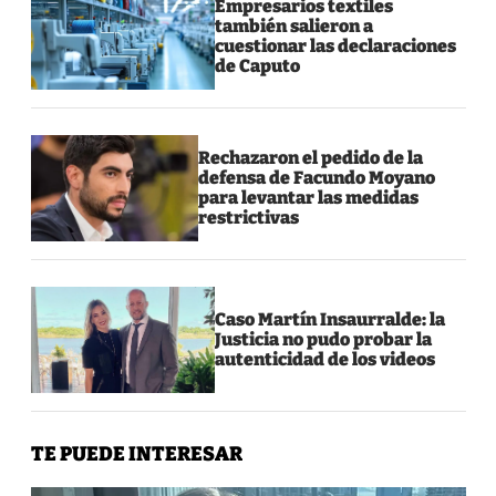
Empresarios textiles
también salieron a
cuestionar las declaraciones
de Caputo
Rechazaron el pedido de la
defensa de Facundo Moyano
para levantar las medidas
restrictivas
Caso Martín Insaurralde: la
Justicia no pudo probar la
autenticidad de los videos
TE PUEDE INTERESAR