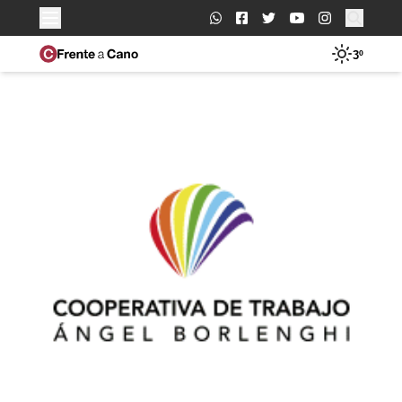
Buscar:
3º