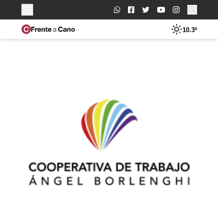
Buscar:
10.3º