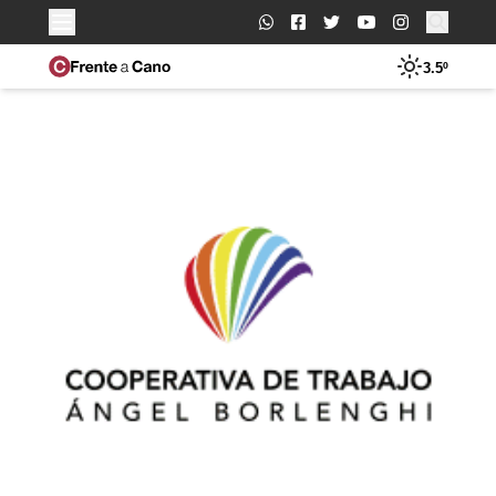
Buscar:
3.5º