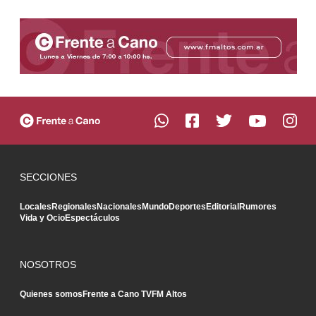
SECCIONES
Locales
Regionales
Nacionales
Mundo
Deportes
Editorial
Rumores
Vida y Ocio
Espectáculos
NOSOTROS
Quienes somos
Frente a Cano TV
FM Altos